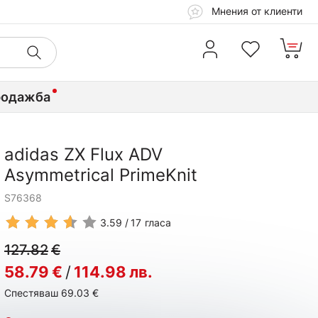
Мнения от клиенти
родажба
adidas ZX Flux ADV
Asymmetrical PrimeKnit
S76368
3.59
17
гласа
127.82
€
58.79
€
/
114.98
лв.
Спестяваш 69.03
€