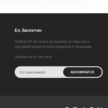
не ти хареса, можеш да го откажеш веднага на куриера.
6. Как и кога ще платя?
Стойността на поръчката се заплаща на куриера в брой или
на ПОС терминал при получаване на пратката (
наложен
платеж)
, или предварително на сайта ни с твоята
банкова
карта
.
Ел. Бюлетин
7. Ако продукта не ми става или не ми харесва, ще мога ли
да го върна или заменя с друг?
За да бъдем максимално коректни, изпращаме всички
Грабни 5% отстъпка за първата си поръчка и
поръчки с опция
„Преглед и тест“ преди плащане
(с
научавай първи за нови продукти и промоции.
изключение на поръчките с „BOX NOW“). Това ти дава
възможност да пробваш и да добиеш по-ясна представа за
Запиши се от тук сега!
продукта в момента на получаването му. В случай че не ти
стане или не ти хареса, можеш да го върнеш веднага на
куриера.
АБОНИРАЙ СЕ
Ако си заплатил поръчката си:
В срок от 30 дни имаш право да върнеш или замениш това,
което си поръчал, но само ако е в състоянието, в което си
го получил от нас. Продуктът да не е носен навън, а само
пробван в домашни условия и оригиналната опаковка и
етикетите да не са отстранени. Ако тези условия са
спазени, веднага след като получим продукта обратно от