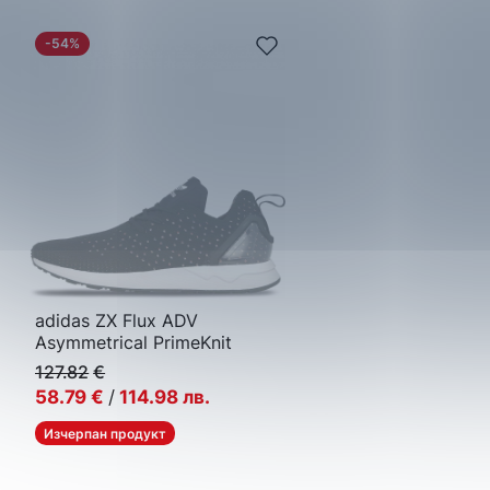
-54%
adidas ZX Flux ADV
Asymmetrical PrimeKnit
127.82
€
58.79
€
/
114.98
лв.
Изчерпан продукт