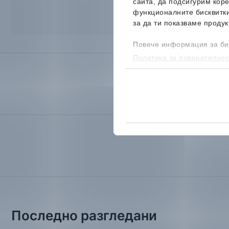
сайта, да подсигурим кор
функционалните бисквитк
за да ти показваме продук
Повече информация за би
Политика за поверителнос
бисквитките, можеш да го
Последно разгледани