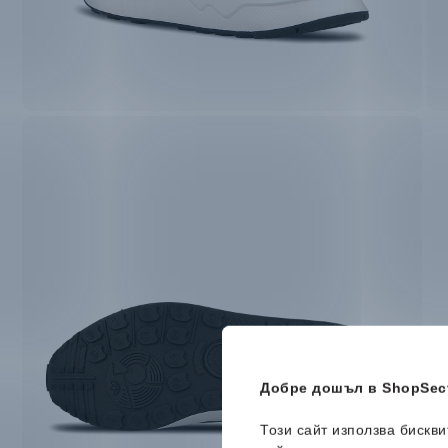
Добре дошъл в ShopSect
Този сайт използва бискв