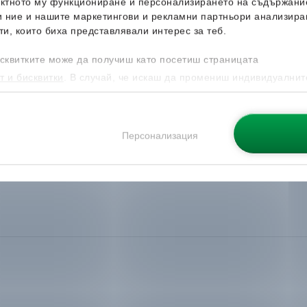
ектното му функциониране и персонализирането на съдържани
и ние и нашите маркетингови и рекламни партньори анализира
ти, които биха представлявали интерес за теб.
сквитките може да получиш като посетиш страницата
т и бисквитки
. В случай, че искаш да промениш индивидуалнит
 направиш от опцията за Персонализация.
Персонализация