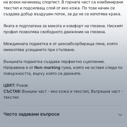
на всеки начинаещ спортист. В горната част са комбинирани
текстил и подсилващ слой от еко кожа. По този начин се
създава добър въздушен поток, за да не се изпотява крака.
Яката е подплатена за мекота и комфорт на глезена. Ниският
профил позволява свободното движение на глезена.
Междинната подметка е от шокоабсорбираща пяна, която
омекотява усещането при стъпване.
Външната подметка създава перфектно сцепление.
Направена е от
Non-marking
гума, която не оставя следи по
повърхността, върху която се движите.
ЦВЯТ:
Розов
СЪСТАВ:
Външна част - еко кожа и текстил, Вътрешна част -
текстил
Често задавани въпроси
1. Описанието и снимките на продукта, които сте
предоставили в сайта отговарят ли реално на това, което