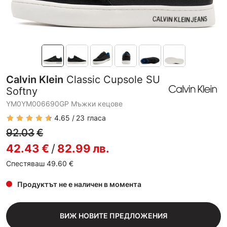
Calvin Klein
Classic Cupsole SU
Softny
YM0YM006690GP Мъжки кецове
4.65
23
гласа
92.03
€
42.43
€
/
82.99
лв.
Спестяваш 49.60
€
Продуктът не е наличен в момента
ВИЖ НОВИТЕ ПРЕДЛОЖЕНИЯ