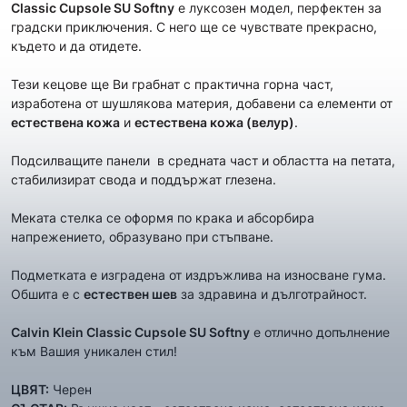
Classic Cupsole SU Softny
е луксозeн модел, перфектен за
градски приключения. С него ще се чувствате прекрасно,
където и да отидете.
Тези кецове ще Ви грабнат с практична горна част,
изработена от шушлякова материя, добавени са елементи от
естествена кожа
и
естествена кожа (велур)
.
Подсилващите панели в средната част и областта на петата,
стабилизират свода и поддържат глезена.
Меката стелка се оформя по крака и абсорбира
напрежението, образувано при стъпване.
Подметката е изградена от издръжлива на износване гума.
Обшита е с
естествен шев
за здравина и дълготрайност.
Calvin Klein
Classic Cupsole SU Softny
е отлично допълнение
към Вашия уникален стил!
ЦВЯТ:
Черен