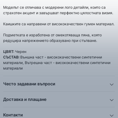
Моделът се отличава с модерени лого детайли, които са
страхотен акцент и завършват перфектно цялостната визия.
Каишките са направени от висококачествен гумен материал.
Подметката е изработена от омекотяваща пяна, която
редуцира напрежението образувано при стъпване.
ЦВЯТ:
Черен
СЪСТАВ:
Външна част - висококачествени синтетични
материали, Вътрешна част - висококачествени синтетични
материали
Често задавани въпроси
1. Описанието и снимките на продукта, които сте
предоставили в сайта отговарят ли реално на това, което
Доставка и плащане
ще получа?
Ние от ShopSector се стремим към
бързина
и
Всички снимки и цялата информация са внимателно
професионализъм
при доставката на твоите поръчки, затова
подготвени и подбрани с цел Клиента да има възможност да
Контакти
използваме услугите на куриерските фирми
„Еконт
добие максимално ясна и точна представа за дадения