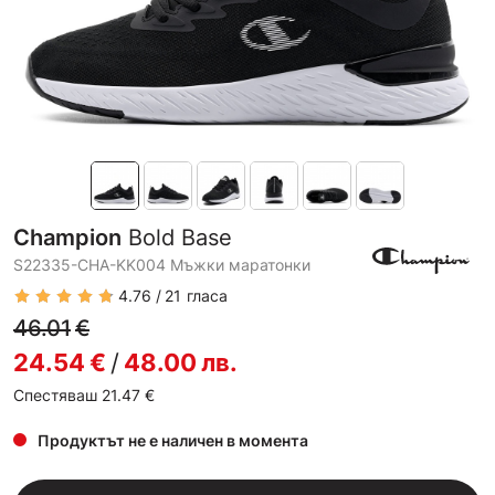
Champion
Bold Base
S22335-CHA-KK004 Мъжки маратонки
4.76
21
гласа
46.01
€
24.54
€
/
48.00
лв.
Спестяваш 21.47
€
Продуктът не е наличен в момента