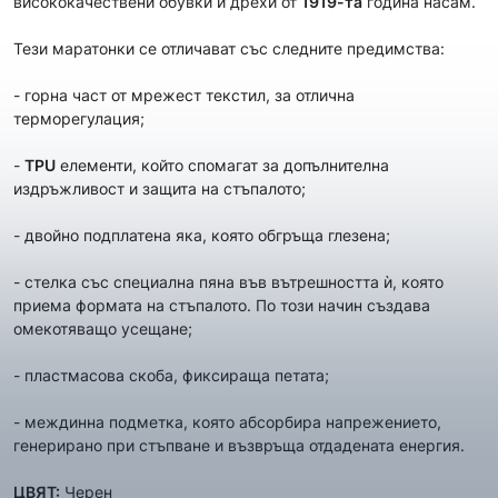
висококачествени обувки и дрехи от
1919
-та
година насам.
Тези маратонки се отличават със следните предимства:
- горна част от мрежест текстил, за отлична
терморегулация;
-
TPU
елементи, който спомагат за допълнителна
издръжливост и защита на стъпалото;
- двойно подплатена яка, която обгръща глезена;
- стелка със специална пяна във вътрешността ѝ, която
приема формата на стъпалото. По този начин създава
омекотяващо усещане;
- пластмасова скоба, фиксираща петата;
- междинна подметка, която абсорбира напрежението,
генерирано при стъпване и възвръща отдадената енергия.
ЦВЯТ:
Черен