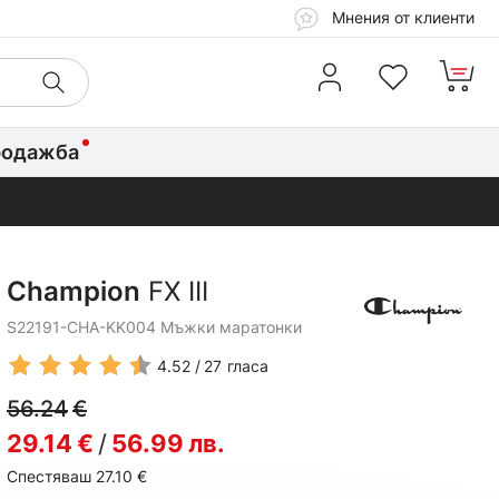
Мнения от клиенти
родажба
Champion
FX III
S22191-CHA-KK004 Мъжки маратонки
4.52
27
гласа
56.24
€
29.14
€
/
56.99
лв.
Спестяваш 27.10
€