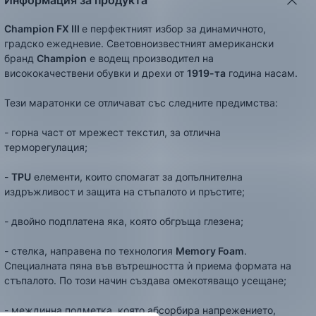
Информация за продукта
Champion FX III
е перфектният избор за динамичното,
градско ежедневие. Световноизвестният американски
бранд
Champion
е водещ производител на
висококачествени обувки и дрехи от
1919
-та
година насам.
Тези маратонки се отличават със следните предимства:
- горна част от мрежест текстил, за отлична
терморегулация;
-
TPU
елементи, които спомагат за допълнителна
издръжливост и защита на стъпалото и пръстите;
- двойно подплатена яка, която обгръща глезена;
- стелка, направена по технология
Memory Foam
.
Специалната пяна във вътрешността ѝ приема формата на
стъпалото. По този начин създава омекотяващо усещане;
- междинна подметка, която абсорбира напрежението,