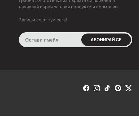
Грабни 5% отстъпка за първата си поръчка и
За да бъдем максимално коректни, изпращаме всички
научавай първи за нови продукти и промоции.
поръчки с опция
„Преглед и тест“ преди плащане
(с
изключение на поръчките с „BOX NOW“). Това ти дава
Запиши се от тук сега!
възможност да пробваш и да добиеш по-ясна представа за
продукта в момента на получаването му. В случай че не ти
стане или не ти хареса, можеш да го върнеш веднага на
АБОНИРАЙ СЕ
куриера.
Ако си заплатил поръчката си:
В срок от 30 дни имаш право да върнеш или замениш това,
което си поръчал, но само ако е в състоянието, в което си
го получил от нас. Продуктът да не е носен навън, а само
пробван в домашни условия и оригиналната опаковка и
етикетите да не са отстранени. Ако тези условия са
спазени, веднага след като получим продукта обратно от
теб, ще направим замяна за друг размер или ще ти
възстановим пълната сума, която си заплатил за него.
ЗАМЯНА -
ако искаш да направиш замяна, попълни
формата, която се намира в секция „ЗАМЯНА ИЛИ
ВРЪЩАНЕ“. Избери опция „Замяна“. Замяна е възможна
само за друг размер от същия модел.
Онлайн магазин от
RIZN