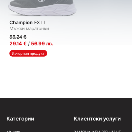
Champion
FX III
Мъжки маратонки
56.24
€
29.14
€
/
56.99
лв.
Изчерпан продукт
Категории
Клиентски услуги