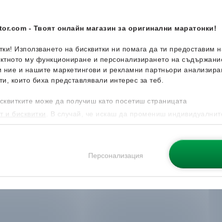
or.com - Твоят онлайн магазин за оригинални маратонки!
итки! Използването на бисквитки ни помага да ти предоставим 
ектното му функциониране и персонализирането на съдържани
и ние и нашите маркетингови и рекламни партньори анализира
ти, които биха представлявали интерес за теб.
сквитките може да получиш като посетиш страницата
т и бисквитки
. В случай, че искаш да промениш индивидуалнит
 направиш от опцията за Персонализация.
Персонализация