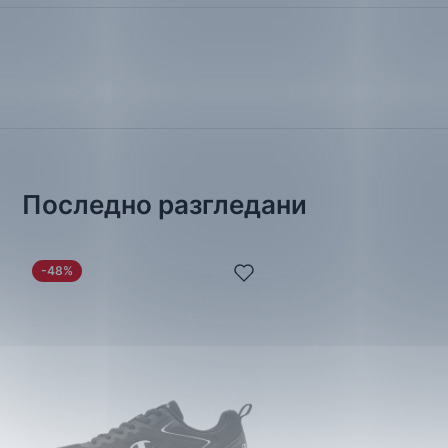
Последно разгледани
-48%