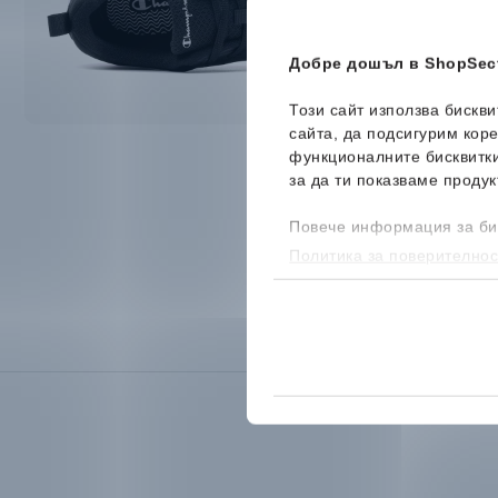
Добре дошъл в ShopSect
Този сайт използва бискв
сайта, да подсигурим кор
функционалните бисквитк
за да ти показваме продук
Повече информация за би
Политика за поверителнос
бисквитките, можеш да го