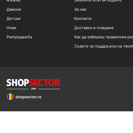
Мъжки
ЗАМЯНА ИЛИ ВРЪЩАНЕ
Дамски
За нас
Детски
Контакти
Нови
Доставка и плащане
Разпродажба
Как да избереш правилния ра
Съвети за поддръжка на твои
shopsector.ro
Обявените цени са в евро (€). Всички права запазени 2026 ©