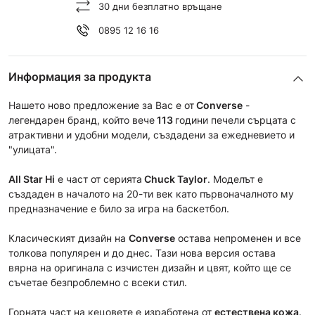
30 дни безплатно връщане
0895 12 16 16
Информация за продукта
Нашето ново предложение за Вас е от
Converse
-
легендарен бранд, който вече
113
години печели сърцата с
атрактивни и удобни модели, създадени за ежедневието и
"улицата".
All Star Hi
е част от серията
Chuck Taylor
. Моделът е
създаден в началото на 20-ти век като първоначалното му
предназначение е било за игра на баскетбол.
Класическият дизайн на
Converse
остава непроменен и все
толкова популярен и до днес. Тази нoва версия остава
вярна на оригинала с изчистен дизайн и цвят, който ще се
съчетае безпроблемно с всеки стил.
Горната част на кецовете е изработена от
естествена кожа
.