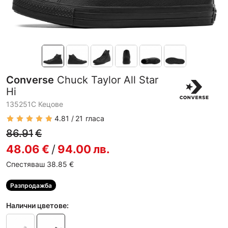
Converse
Chuck Taylor All Star
Hi
135251C Кецове
4.81
21
гласа
86.91
€
48.06
€
/
94.00
лв.
Спестяваш 38.85
€
Разпродажба
Налични цветове: