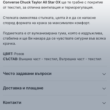
Converse
Chuck Taylor All Star OX
ще те грабне с покритие
от текстил, за отлична вентилация и терморегулация.
Стелката омекотява стъпката, целта ѝ е да се напасне
според формата на крака за максимален комфорт.
Подметката е от вулканизирана гума, която е издръжлива,
стабилна и ще Ви накара да се чувствате сигурни във всяка
крачка.
ЦВЯТ:
Розов
СЪСТАВ:
Външна част - текстил, Вътрешна част - текстил
Често задавани въпроси
1. Описанието и снимките на продукта, които сте
предоставили в сайта отговарят ли реално на това, което
Доставка и плащане
ще получа?
Ние от ShopSector се стремим към
бързина
и
Всички снимки и цялата информация са внимателно
професионализъм
при доставката на твоите поръчки, затова
подготвени и подбрани с цел Клиента да има възможност да
Контакти
използваме услугите на куриерските фирми
„Еконт
добие максимално ясна и точна представа за дадения
Телефон: 0895 12 16 16
Експрес“
,
„Спиди“
и
„BOX NOW“
.
продукт. Ние гарантираме, че снимките и информацията