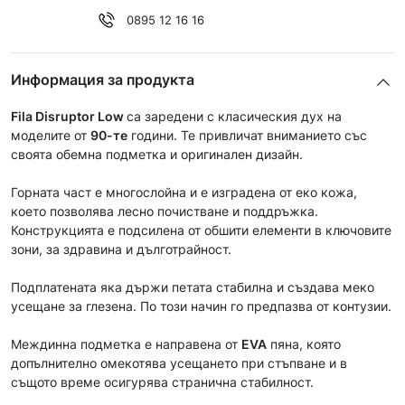
0895 12 16 16
Информация за продукта
Fila Disruptor Low
са заредени с класическия дух на
моделите от
90-те
години. Те привличат вниманието със
своята обемна подметка и оригинален дизайн.
Горната част е многослойна и е изградена от еко кожа,
което позволява лесно почистване и поддръжка.
Конструкцията е подсилена от обшити елементи в ключовите
зони, за здравина и дълготрайност.
Подплатената яка държи петата стабилна и създава меко
усещане за глезена. По този начин го предпазва от контузии.
Междинна подметка е направена от
EVA
пяна, която
допълнително омекотява усещането при стъпване и в
същото време осигурява странична стабилност.