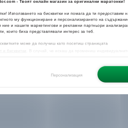
or.com - Твоят онлайн магазин за оригинални маратонки!
итки! Използването на бисквитки ни помага да ти предоставим 
ектното му функциониране и персонализирането на съдържани
и ние и нашите маркетингови и рекламни партньори анализира
ти, които биха представлявали интерес за теб.
сквитките може да получиш като посетиш страницата
т и бисквитки
. В случай, че искаш да промениш индивидуалнит
 направиш от опцията за Персонализация.
Персонализация