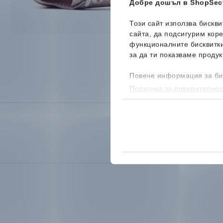
Добре дошъл в ShopSect
Този сайт използва бискв
сайта, да подсигурим кор
функционалните бисквитк
за да ти показваме продук
Повече информация за би
Политика за поверителнос
бисквитките, можеш да го