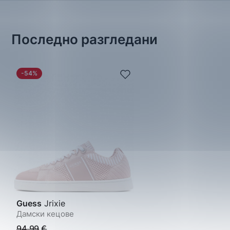
Последно разгледани
-54%
Guess
Jrixie
Дамски кецове
94.99
€