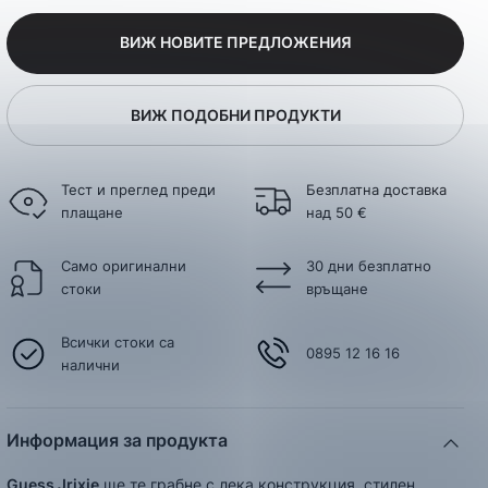
ВИЖ НОВИТЕ ПРЕДЛОЖЕНИЯ
ВИЖ ПОДОБНИ ПРОДУКТИ
Тест и преглед преди
Безплатна доставка
плащане
над 50 €
Само оригинални
30 дни безплатно
стоки
връщане
Всички стоки са
0895 12 16 16
налични
Информация за продукта
Guess Jrixie
ще те грабне с лека конструкция, стилен