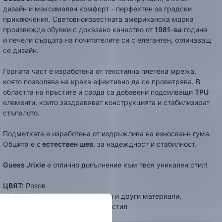
дизайн и максимален комфорт - перфектен за градски
приключения. Световноизвестната американска марка
произвежда обувки с доказано качество от
1981-ва
година
и печели сърцата на почитателите си с елегантен, отличаващ
се дизайн.
Горната част е изработена от текстилна плетена мрежа,
която позволява на крака ефективно да се проветрява. В
областта на пръстите и свода са добавени подсилващи
TPU
елементи, които заздравяват конструкцията и стабилизират
стъпалото.
Подметката е изработена от издръжлива на износване гума.
Обшита е с
естествен шев
, за надеждност и стабилност.
Guess Jrixie
е отлично допълнение към твоя уникален стил!
ЦВЯТ:
Розов
СЪСТАВ:
Външна част - текстил и други материали,
Вътрешна част - еко кожа и текстил