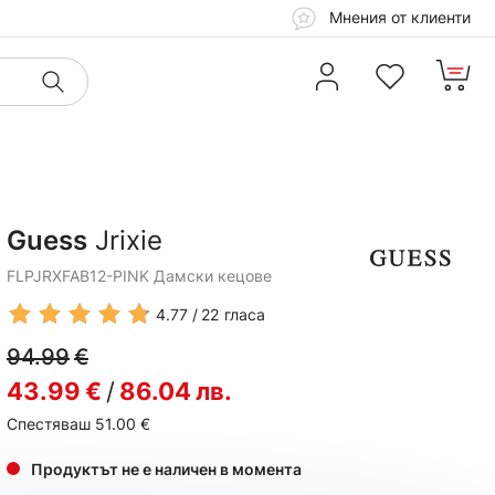
Мнения от клиенти
Guess
Jrixie
FLPJRXFAB12-PINK Дамски кецове
4.77
22
гласа
94.99
€
43.99
€
/
86.04
лв.
Спестяваш 51.00
€
Продуктът не е наличен в момента