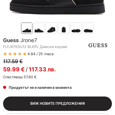
Guess
Jrone7
FLFJR7ESU12-BLKPL Дамски кецове
4.84
25
гласа
117.59
€
59.99
€
/
117.33
лв.
Спестяваш 57.60
€
Продуктът не е наличен в момента
ВИЖ НОВИТЕ ПРЕДЛОЖЕНИЯ