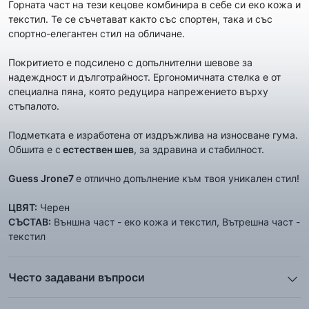
Горната част на тези кецове комбинира в себе си еко кожа и
текстил. Те се съчетават както със спортен, така и със
спортно-елегантен стил на обличане.
Покритието е подсилено с допълнителни шевове за
надеждност и дълготрайност. Ергономичната стелка е от
специална пяна, която редуцира напрежението върху
стъпалото.
Подметката е изработена от издръжлива на износване гума.
Обшита е с
естествен шев
, за здравина и стабилност.
Guess Jrone7
е отлично допълнение към твоя уникален стил!
ЦВЯТ:
Черен
СЪСТАВ:
Външна част - еко кожа и текстил, Вътрешна част -
текстил
Често задавани въпроси
1. Описанието и снимките на продукта, които сте
предоставили в сайта отговарят ли реално на това, което