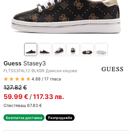
Guess
Stasey3
FLTSS3FAL12-BLKBR Дамски кецове
4.88
17
гласа
127.82
€
59.99
€
/
117.33
лв.
Спестяваш 67.83
€
Безплатна доставка
Разпродажба