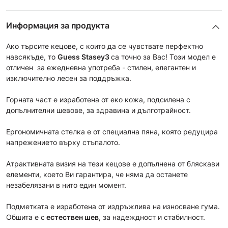
Информация за продукта
Ако търсите кецове, с които да се чувствате перфектно
навсякъде, то
Guess Stasey3
са точно за Вас! Този модел е
отличен за ежедневна употреба - стилен, елегантен и
изключително лесен за поддръжка.
Горната част е изработена от еко кожа, подсилена с
допълнителни шевове, за здравина и дълготрайност.
Ергономичната стелка е от специална пяна, която редуцира
напрежението върху стъпалото.
Атрактивната визия на тези кецове е допълнена от бляскави
елементи, което Ви гарантира, че няма да останете
незабелязани в нито един момент.
Подметката е изработена от издръжлива на износване гума.
Обшита е с
естествен шев
, за надеждност и стабилност.