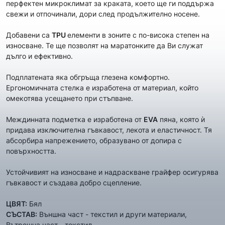
перфектен микроклимат за краката, което ще ги поддържа
свежи и отпочинали, дори след продължително носене.
Добавени са
TPU
елементи в зоните с по-висока степен на
износване. Те ще позволят на маратонките да Ви служат
дълго и ефективно.
Подплатената яка обгръща глезена комфортно.
Ергономичната стелка е изработена от материал, който
омекотява усещането при стъпване.
Междинната подметка е изработена от
EVA
пяна, която ѝ
придава изключителна гъвкавост, лекота и еластичност. Тя
абсорбира напрежението, образувано от допира с
повърхността.
Устойчивият на износване и надраскване грайфер осигурява
гъвкавост и създава добро сцепление.
ЦВЯТ:
Бял
СЪСТАВ:
Външна част - текстил и други материали,
Вътрешна част - текстил