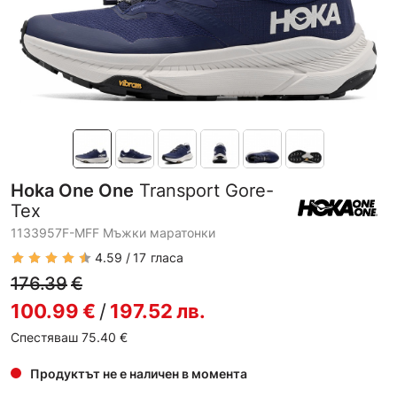
Hoka One One
Transport Gore-
Tex
1133957F-MFF Мъжки маратонки
4.59
17
гласа
176.39
€
100.99
€
/
197.52
лв.
Спестяваш 75.40
€
Продуктът не е наличен в момента