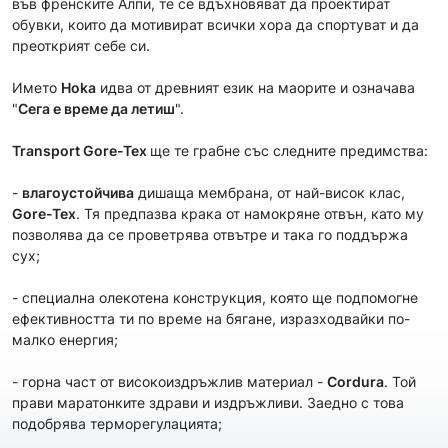
във френските Алпи, те се вдъхновяват да проектират
обувки, които да мотивират всички хора да спортуват и да
преоткрият себе си.
Името
Hoka
идва от древният език на маорите и означава
"
Сега е време да летиш
".
Transport Gore-Tex
ще те грабне със следните предимства:
-
влагоустойчива
дишаща мембрана, от най-висок клас,
Gore-Tex
. Тя предпазва крака от намокряне отвън, като му
позволява да се проветрява отвътре и така го поддържа
сух;
- специална олекотена конструкция, която ще подпомогне
ефективността ти по време на бягане, изразходвайки по-
малко енергия;
- горна част от високоиздръжлив материал -
Cordura
. Той
прави маратонките здрави и издръжливи. Заедно с това
подобрява терморегулацията;