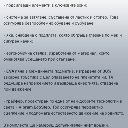
- подсилващи елементи в ключовите зони;
- система за затягане, съставена от ластик и стопер. Това
осигурява безпроблемно обуване и събуване;
- яка, снабдена с подплата, която обгръща глезена по мек и
сигурен начин;
- ергономична стелка, изработена от материал, който
омекотява усещането при стъпване;
-
EVA
пяна в междинната подметка, изградена от
30%
захарна тръстика с цел опазването на планетата ни. Тя
редуцира напрежението и възвръща енергията, отдадена
при движение;
- грайфер, проектиран по една от най-добрите технологии в
света -
Vibram EcoStep
. Той осигурява перфектно
сцепление и подпомага естественото движение на ходилото.
В комплекта ще намериш допълнителен чифт връзки.