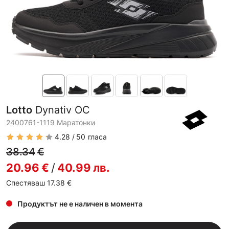
Lotto
Dynativ OC
2400761-1119 Маратонки
4.28
50
гласа
38.34
€
20.96
€
/
40.99
лв.
Спестяваш 17.38
€
Продуктът не е наличен в момента