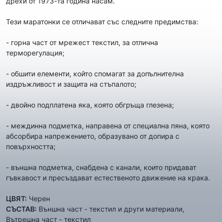
дрехи от 1973-та година насам.
Тези маратонки се отличават със следните предимства:
- горна част от мрежест текстил, за отлична
терморегулация;
- обшити елементи, който спомагат за допълнителна
издръжливост и защита на стъпалото;
- двойно подплатена яка, която обгръща глезена;
- междинна подметка, направена от специална пяна, която
абсорбира напрежението, образувано от допира с
повърхността;
- външна подметка, снабдена с канали, които придават
гъвкавост и пресъздават естественото движение на крака.
ЦВЯТ:
Черен
СЪСТАВ:
Външна част - текстил и други материали,
Вътрешна част - текстил