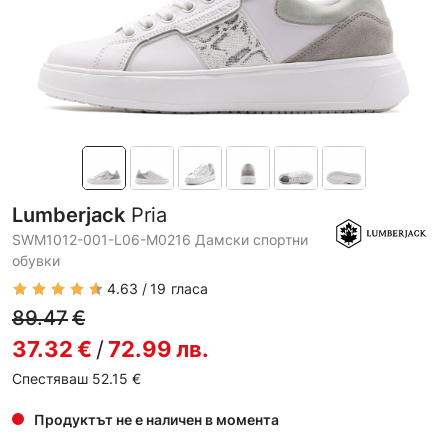
Lumberjack
Pria
SWM1012-001-L06-M0216 Дамски спортни
обувки
4.63
19
гласа
89.47
€
37.32
€
/
72.99
лв.
Спестяваш 52.15
€
Продуктът не е наличен в момента