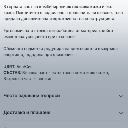
В горната част са комбинирани
естествена кожа
и еко
кожа. Покритието е подсилено с допълнителни шевове, това
придава допълнителна издръжливост на конструкцията.
Ергономичната стелка е изработена от материал, който
омекотява усещането при стъпване.
Oбемната подметка редуцира напрежението и възвръща
енергията, отдадена при движение.
ЦВЯТ:
Бял/Сив
СЪСТАВ:
Външна част - естествена кожа и еко кожа,
Вътрешна част - текстил
Често задавани въпроси
1. Описанието и снимките на продукта, които сте
предоставили в сайта отговарят ли реално на това, което
Доставка и плащане
ще получа?
Ние от ShopSector се стремим към
бързина
и
Всички снимки и цялата информация са внимателно
професионализъм
при доставката на твоите поръчки, затова
подготвени и подбрани с цел Клиента да има възможност да