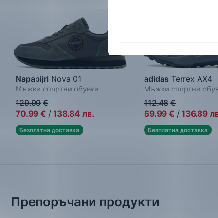
Napapijri
Nova 01
adidas
Terrex AX4
Мъжки спортни обувки
Мъжки спортни обу
129.99
€
112.48
€
70.99
€
/
138.84
лв.
69.99
€
/
136.89
лв
Безплатна доставка
Безплатна доставка
Препоръчани продукти