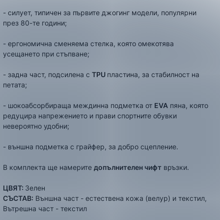
- силует, типичен за първите джогинг модели, популярни
през 80-те години;
- ергономична сменяема стелка, която омекотява
усещането при стъпване;
- задна част, подсилена с
TPU
пластина, за стабилност на
петата;
- шокоабсорбираща междинна подметка от
EVA
пяна, която
редуцира напрежението и прави спортните обувки
невероятно удобни;
- външна подметка с грайфер, за добро сцепление.
В комплекта ще намерите
допълнителен чифт
връзки.
ЦВЯТ:
Зелен
СЪСТАВ:
Външна част - естествена кожа (велур) и текстил,
Вътрешна част - текстил