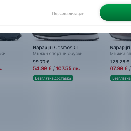
Персонализация
Napapijri
Cosmos 01
Napapijri
вки
Мъжки спортни обувки
Мъжки сп
99.70
€
125.26
€
.
54.99
€
/
107.55
лв.
67.99
€
/
Безплатна доставка
Безплатна