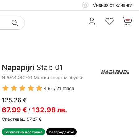
Мнения от клиенти
Napapijri
Stab 01
NP0A4IQIGF21 Мъжки спортни обувки
4.81
21
гласа
125.26
€
67.99
€
/
132.98
лв.
Спестяваш 57.27
€
Безплатна доставка
Разпродажба