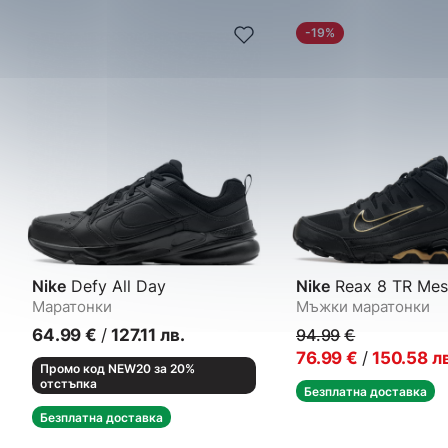
-19%
Nike
Defy All Day
Nike
Reax 8 TR Mes
Маратонки
Мъжки маратонки
64.99
€
/
127.11
лв.
94.99
€
76.99
€
/
150.58
л
Промо код NEW20 за 20%
отстъпка
Безплатна доставка
Безплатна доставка