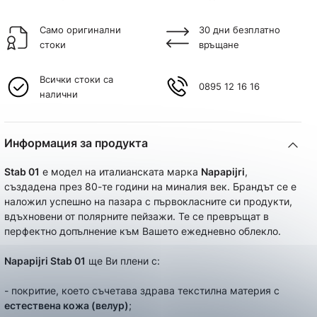
Само оригинални
30 дни безплатно
стоки
връщане
Всички стоки са
0895 12 16 16
налични
Информация за продукта
Stab 01
e модел на италианската марка
Napapijri
,
създадена през 80-те години на миналия век. Брандът се е
наложил успешно на пазара с първокласните си продукти,
вдъхновени от полярните пейзажи. Те се превръщат в
перфектно допълнение към Вашето ежедневно облекло.
Napapijri Stab 01
ще Ви плени с:
- покритие, което съчетава здрава текстилна материя с
естествена кожа (велур)
;