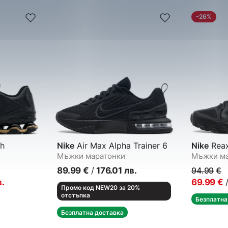
-26%
h
Nike
Air Max Alpha Trainer 6
Nike
Reax
Мъжки маратонки
Мъжки ма
89.99
€
/
176.01
лв.
94.99
€
в.
69.99
€
Промо код NEW20 за 20%
отстъпка
Безплатна
Безплатна доставка