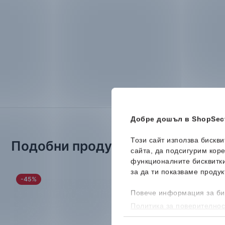
Добре дошъл в ShopSect
Този сайт използва бискв
Подобни продукти
сайта, да подсигурим кор
функционалните бисквитк
за да ти показваме продук
-45%
-38%
Повече информация за би
Политика за поверителнос
бисквитките, можеш да го