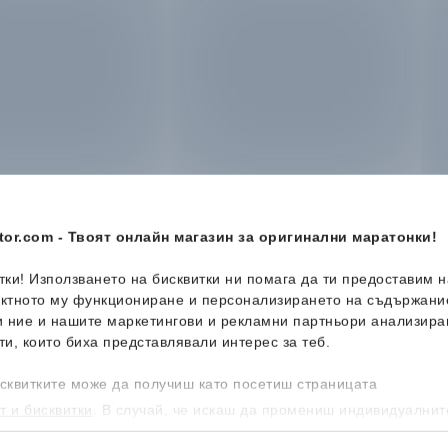
or.com - Твоят онлайн магазин за оригинални маратонки!
итки! Използването на бисквитки ни помага да ти предоставим 
ектното му функциониране и персонализирането на съдържани
и ние и нашите маркетингови и рекламни партньори анализира
ти, които биха представлявали интерес за теб.
-45%
-46%
сквитките може да получиш като посетиш страницата
т и бисквитки
. В случай, че искаш да промениш индивидуалнит
 направиш от опцията за Персонализация.