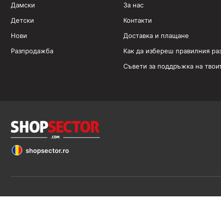
Дамски
За нас
Детски
Контакти
Нови
Доставка и плащане
Разпродажба
Как да избереш правилния ра
Съвети за поддръжка на твои
shopsector.ro
Обявените цени са в евро (€). Всички права запазени 2026 ©