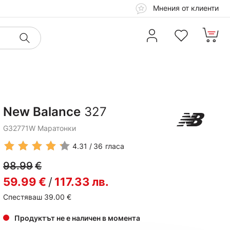
Мнения от клиенти
New Balance
327
G32771W Маратонки
4.31
36
гласа
98.99
€
59.99
€
/
117.33
лв.
Спестяваш 39.00
€
Продуктът не е наличен в момента