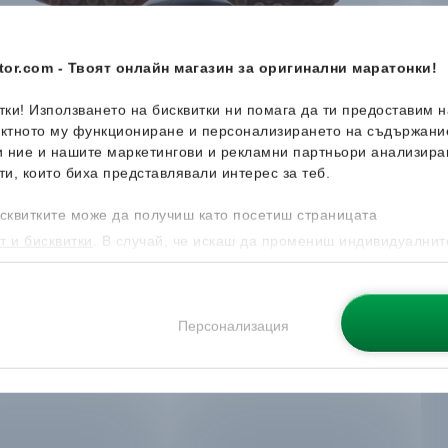
or.com - Твоят онлайн магазин за оригинални маратонки!
итки! Използването на бисквитки ни помага да ти предоставим 
ектното му функциониране и персонализирането на съдържани
и ние и нашите маркетингови и рекламни партньори анализира
ти, които биха представлявали интерес за теб.
сквитките може да получиш като посетиш страницата
т и бисквитки
. В случай, че искаш да промениш индивидуалнит
 направиш от опцията за Персонализация.
Персонализация