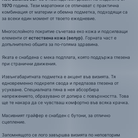
1970
година. Тези маратонки се отличават с практична
комбинация от материи и обемна подметка, подходящи са
за всеки един момент от твоето ежедневие.
Многослойното покритие съчетава еко кожа и подсилващи
елементи от
естествена кожа (велур)
. Горната част е
допълнително обшита за по-голяма здравина.
Яката е снабдена с мека подплата, която поддържа глезена
при странични движения.
Извънгабаритната подметка е акцент във визията. Тя
едновременно подкрепя свода и предпазва глезена от
усукване. Специалната пяна в нея абсорбира
напрежението, образувано от допира с повърхността. Това
ще те накара да се чувстваш комфортно във всяка крачка.
Масивният грайфер e снабден с бутони, за отлично
сцепление.
Запомнящото се лого завършва визията по неповторим