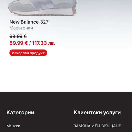
New Balance
327
Маратонки
98.99
€
59.99
€
/
117.33
лв.
Изчерпан продукт
Категории
Клиентски услуги
Мъжки
ЗАМЯНА ИЛИ ВРЪЩАНЕ