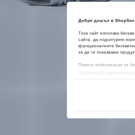
Добре дошъл в ShopSect
Този сайт използва бискв
сайта, да подсигурим кор
функционалните бисквитк
за да ти показваме продук
Повече информация за би
Политика за поверителнос
бисквитките, можеш да го