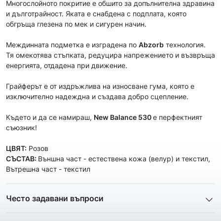
Многослойното покритие е обшито за допълнителна здравина
и дълготрайност. Яката е снабдена с подплата, която
обгръща глезена по мек и сигурен начин.
Междинната подметка е изградена по
Abzorb
технология.
Тя омекотява стъпката, редуцира напрежението и възвръща
енергията, отдадена при движение.
Грайферът е от издръжлива на износване гума, която е
изключително надеждна и създава добро сцепление.
Където и да се намираш,
New Balance 530
е перфектният
съюзник!
ЦВЯТ:
Розов
СЪСТАВ:
Външна част - естествена кожа (велур) и текстил,
Вътрешна част - текстил
Често задавани въпроси
1. Описанието и снимките на продукта, които сте
предоставили в сайта отговарят ли реално на това, което