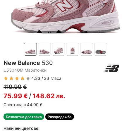
New Balance
530
U5304GM Маратонки
4.33
33
гласа
119.99
€
75.99
€
/
148.62
лв.
Спестяваш 44.00
€
Безплатна доставка
Разпродажба
Налични цветове: