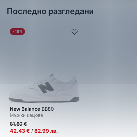
Последно разгледани
-48%
New Balance
BB80
Мъжки кецове
81.80
€
42.43
€
/
82.99
лв.