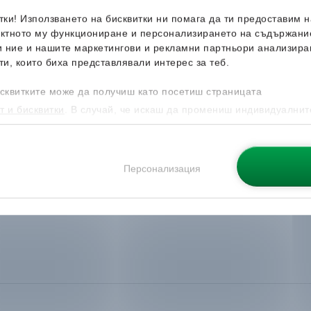
итки! Използването на бисквитки ни помага да ти предоставим 
ектното му функциониране и персонализирането на съдържани
и ние и нашите маркетингови и рекламни партньори анализира
ти, които биха представлявали интерес за теб.
сквитките може да получиш като посетиш страницата
т и бисквитки
. В случай, че искаш да промениш индивидуалнит
 направиш от опцията за Персонализация.
Персонализация