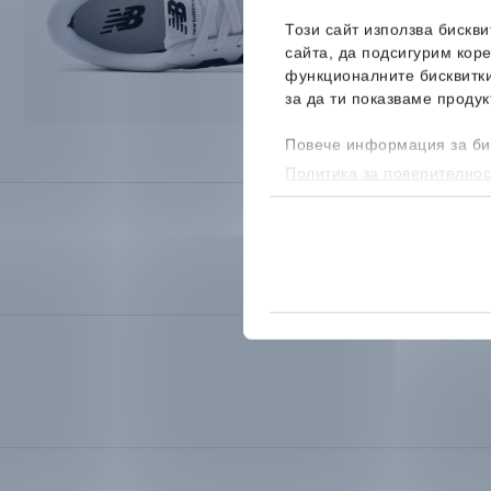
Този сайт използва бискв
сайта, да подсигурим кор
функционалните бисквитк
за да ти показваме продук
Повече информация за би
Политика за поверителнос
бисквитките, можеш да го