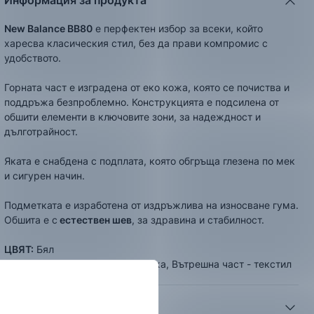
Информация за продукта
New Balance BB80
e перфектен избор за всеки, който
харесва класическия стил, без да прави компромис с
удобството.
Горната част е изградена от еко кожа, която се почиства и
поддръжа безпроблемно. Конструкцията е подсилена от
обшити елементи в ключовите зони, за надеждност и
дълготрайност.
Яката е снабдена с подплата, която обгръща глезена по мек
и сигурен начин.
Подметката е изработена от издръжлива на износване гума.
Обшита е с
естествен шев
, за здравина и стабилност.
ЦВЯТ:
Бял
СЪСТАВ:
Външна част - еко кожа, Вътрешна част - текстил
Често задавани въпроси