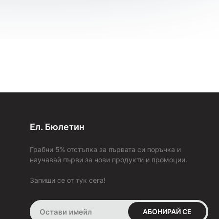
поръчка пристига с опция „Преглед и тест“ (с изключение на
поръчките с „BOX NOW“), без значение на каква стойност е
и от колко артикула се състои. Това ти дава възможност да
пробваш и да добиеш по-ясна представа за продукта в
момента на получаването му. В случай, че не ти стане или
не ти хареса, можеш да го откажеш веднага на куриера.
6. Как и кога ще платя?
Стойността на поръчката се заплаща на куриера в брой или
на ПОС терминал при получаване на пратката (
наложен
платеж)
, или предварително на сайта ни с твоята
банкова
карта
.
7. Ако продукта не ми става или не ми харесва, ще мога ли
Ел. Бюлетин
да го върна или заменя с друг?
За да бъдем максимално коректни, изпращаме всички
Грабни 5% отстъпка за първата си поръчка и
поръчки с опция
„Преглед и тест“ преди плащане
(с
научавай първи за нови продукти и промоции.
изключение на поръчките с „BOX NOW“). Това ти дава
възможност да пробваш и да добиеш по-ясна представа за
Запиши се от тук сега!
продукта в момента на получаването му. В случай че не ти
стане или не ти хареса, можеш да го върнеш веднага на
куриера.
АБОНИРАЙ СЕ
Ако си заплатил поръчката си: