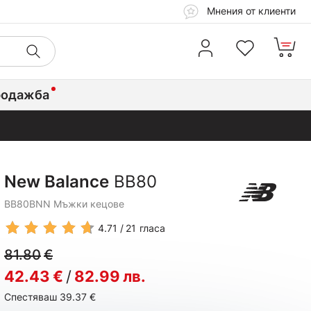
Мнения от клиенти
родажба
New Balance
BB80
BB80BNN Мъжки кецове
4.71
21
гласа
81.80
€
42.43
€
/
82.99
лв.
Спестяваш 39.37
€