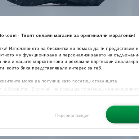
or.com - Твоят онлайн магазин за оригинални маратонки!
итки! Използването на бисквитки ни помага да ти предоставим 
ектното му функциониране и персонализирането на съдържани
и ние и нашите маркетингови и рекламни партньори анализира
ти, които биха представлявали интерес за теб.
сквитките може да получиш като посетиш страницата
т и бисквитки
. В случай, че искаш да промениш индивидуалнит
 направиш от опцията за Персонализация.
Персонализация