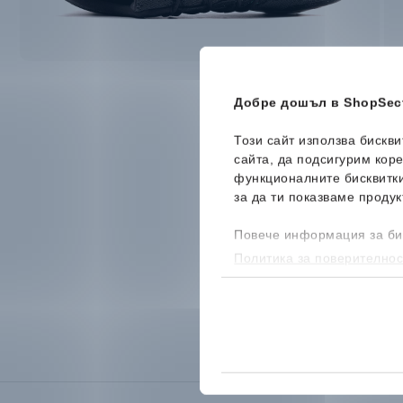
Добре дошъл в ShopSect
Този сайт използва бискв
сайта, да подсигурим кор
функционалните бисквитк
за да ти показваме продук
Повече информация за би
Политика за поверителнос
бисквитките, можеш да го