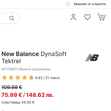
Мнения от клиенти
New Balance
DynaSoft
Tektrel
MTTR8D7 Мъжки маратонки
4.62
21
гласа
109.99
€
75.99
€
/
148.62
лв.
Спестяваш 34.00
€