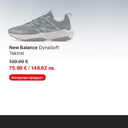
New Balance
DynaSoft
Tektrel
Мъжки маратонки
109.99
€
75.99
€
/
148.62
лв.
Изчерпан продукт