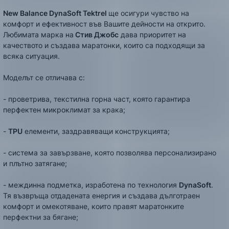
New Balance DynaSoft Tektrel
ще oсигури чувство на
комфорт и ефективност във Вашите дейности на открито.
Любимата марка на
Стив Джобс
дава приоритет на
качеството и създава маратонки, които са подходящи за
всяка ситуация.
Моделът се отличава с:
- проветрива, текстилна горна част, която гарантира
перфектен микроклимат за крака;
-
TPU
елементи, заздравяващи конструкцията;
- система за завързване, която позволява персонализирано
и плътно затягане;
- междинна подметка, изработена по технология
DynaSoft
.
Тя възвръща отдадената енергия и създава дълготраен
комфорт и омекотяване, които правят маратонките
перфектни за бягане;