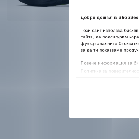
Добре дошъл в ShopSect
Този сайт използва бискв
сайта, да подсигурим кор
функционалните бисквитк
за да ти показваме продук
Повече информация за би
Политика за поверителнос
бисквитките, можеш да го