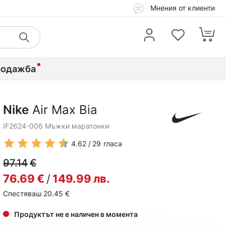
Мнения от клиенти
родажба
Nike
Air Max Bia
IF2624-006 Мъжки маратонки
4.62
29
гласа
97.14
€
76.69
€
/
149.99
лв.
Спестяваш 20.45
€
Продуктът не е наличен в момента