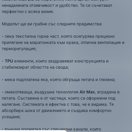
ненадмината отзивчивост и удобство. Те се съчетават
перфектно с всяка визия.
Моделът ще ви грабне със следните предимства:
- лекa текстилна горна част, която осигурява прецизно
прилягане на маратонката към крака, отлична вентилация и
терморегулация;
-
TPU
елементи, които заздравяват конструкцията и
стабилизират областта на свода;
- мека подплатена яка, която обгръща петата и глезена;
- омекотяваща, въздушна технология
Air Max
, вградена в
петата. Съставена е от частици, които са оформени под
налягане. Системата е ефектна с това, че е видима. Тя
абсорбира шока от движението и създава комфортно
усещане;
- външна подметка със специални канали, които