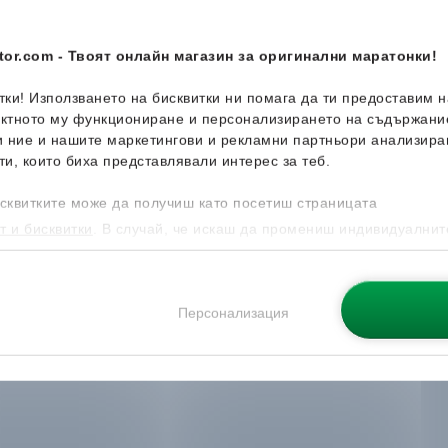
or.com - Твоят онлайн магазин за оригинални маратонки!
итки! Използването на бисквитки ни помага да ти предоставим 
ектното му функциониране и персонализирането на съдържани
и ние и нашите маркетингови и рекламни партньори анализира
ти, които биха представлявали интерес за теб.
сквитките може да получиш като посетиш страницата
т и бисквитки
. В случай, че искаш да промениш индивидуалнит
 направиш от опцията за Персонализация.
Персонализация