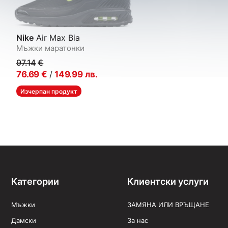
Nike
Air Max Bia
Мъжки маратонки
97.14
€
76.69
€
/
149.99
лв.
Изчерпан продукт
Категории
Клиентски услуги
Мъжки
ЗАМЯНА ИЛИ ВРЪЩАНЕ
Дамски
За нас