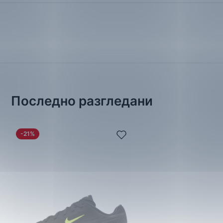
Последно разгледани
-21%