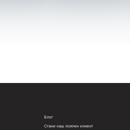
Блог
Стани наш лоялен клиент