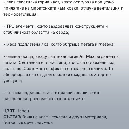
- лекa текстилна горна част, която осигурява прецизно
прилягане на маратонката към крака, отлична вентилация и
терморегулация;
-
TPU
елементи, които заздравяват конструкцията и
стабилизират областта на свода;
- мека подплатена яка, която обгръща петата и глезена;
- омекотяваща, въздушна технология
Air Max
, вградена в
петата. Съставена е от частици, които са оформени под
налягане. Системата е ефектна с това, че е видима. Тя
абсорбира шока от движението и създава комфортно
усещане;
- външна подметка със специални канали, които
разпределят равномерно напрежението.
ЦВЯТ:
Черен
СЪСТАВ:
Външна част - текстил и други материали,
Вътрешна част - текстил