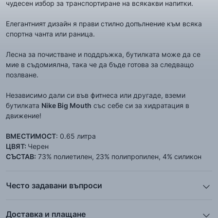
чудесен избор за транспортиране на всякакви напитки.
Елегантният дизайн я прави стилно допълнение към всяка
спортна чанта или раница.
Лесна за почистване и поддръжка, бутилката може да се
мие в съдомиялна, така че да бъде готова за следващо
позлване.
Независимо дали си във фитнеса или другаде, вземи
бутилката
Nike Big Mouth
със себе си за хидратация в
движение!
ВМЕСТИМОСТ
: 0.65 литра
ЦВЯТ:
Черен
СЪСТАВ:
73% полиетилен, 23% полипропилен, 4% силикон
Често задавани въпроси
1. Описанието и снимките на продукта, които сте
предоставили в сайта отговарят ли реално на това, което
Доставка и плащане
ще получа?