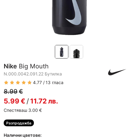
Nike
Big Mouth
N.000.0042.091.22 Бутилкa
4.77
13
гласа
8.99
€
5.99
€
/
11.72
лв.
Спестяваш 3.00
€
Разпродажба
Налични цветове: