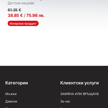
Детски кецове
61.35
€
38.85
€
/
75.98
лв.
Изчерпан продукт
Категории
Клиентски услуги
Мъжки
ЗАМЯНА ИЛИ ВРЪЩАНЕ
Дамски
За нас