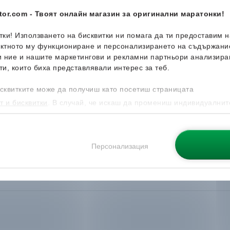
or.com - Твоят онлайн магазин за оригинални маратонки!
итки! Използването на бисквитки ни помага да ти предоставим 
ектното му функциониране и персонализирането на съдържани
и ние и нашите маркетингови и рекламни партньори анализира
ти, които биха представлявали интерес за теб.
сквитките може да получиш като посетиш страницата
т и бисквитки
. В случай, че искаш да промениш индивидуалнит
 направиш от опцията за Персонализация.
Персонализация