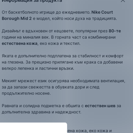
Информация за продукта
От баскетболното игрище до ежедневието.
Nike
Court
Borough Mid 2
е модел, който носи духа на традицията.
Дизайнът е вдъхновен от кецовете, популярни през
80-те
години на миналия век. В горната част са комбинирани
е
стествена кожа
, еко кожа и
текстил.
Яката е допълнително подплатена за стабилност и комфорт
на глезена. За прецизно прилягане към крака са добавени
велкро лепенка и ластични връзки.
Мекият мрежест език осигурява необходимата вентилация,
за да запази свежестта в обувката дори и след
продължително носене.
Равната и солидна подметка е обшита с
естествен шев
за
допълнителна здравина и надеждност.
ЦВЯТ:
Син/Черен
СЪСТАВ:
Външна част - естествена кожа, еко кожа и