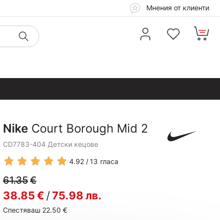
Мнения от клиенти
Nike
Court Borough Mid 2
CD7783-404 Детски кецове
4.92
13
гласа
61.35
€
38.85
€
/
75.98
лв.
Спестяваш 22.50
€