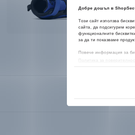
Добре дошъл в ShopSect
Този сайт използва бискв
сайта, да подсигурим кор
функционалните бисквитк
за да ти показваме продук
Повече информация за би
Политика за поверителнос
бисквитките, можеш да го