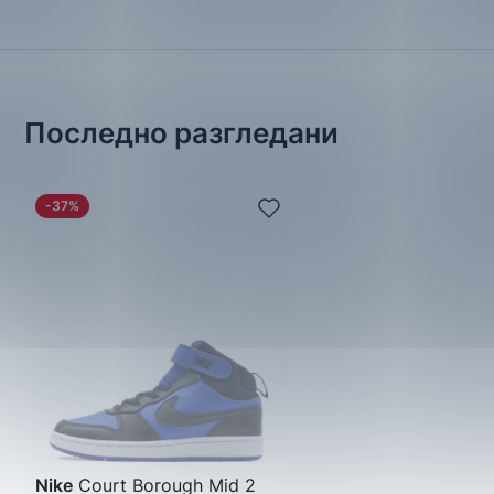
Последно разгледани
-37%
Nike
Court Borough Mid 2