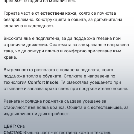
през
80-те
години на миналия век.
Горната част е от
естествена кожа
, която се почиства
безпроблемно. Конструкцията е обшита, за допълнителна
здравина и надеждност.
Високата яка е подплатена, за да поддържа глезена при
странични движения. Системата за завързване е направена
така, че да осигури плътно и комфортно прилепване към
крака.
Вътрешността разполага с поларена подплата, която
поддържа топло в обувката. Стелката е направена по
технология
Comfort Insole
. Тя омекотява усещането при
стъпване и запазва крака свеж при продължително носене.
Равната и солидна подметка създава усещане за
стабилност във всяка крачка. Обшита е с
естествен шев
, за
издръжливост и дълготрайност.
ЦВЯТ:
Сив
СЪСТАВ:
Външна част - естествена кожа и текстил,