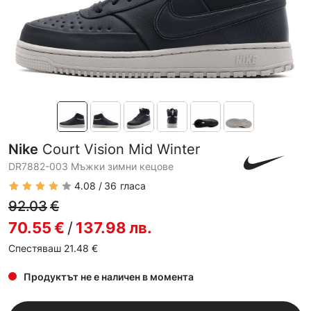
Nike
Court Vision Mid Winter
DR7882-003 Мъжки зимни кецове
4.08
36
гласа
92.03
€
70.55
€
/
137.98
лв.
Спестяваш 21.48
€
Продуктът не е наличен в момента