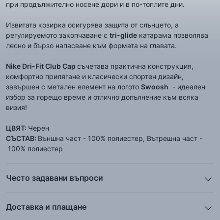
при продължително носене дори и в по-топлите дни.
Извитата козирка осигурява защита от слънцето, а
регулируемото закопчаване с
tri-glide
катарама позволява
лесно и бързо напасване към формата на главата.
Nike Dri-Fit Club Cap
съчетава практична конструкция,
комфортно прилягане и класически спортен дизайн,
завършен с метален елемент на логото
Swoosh
- идеален
избор за горещо време и отлично допълнение към всяка
визия!
ЦВЯТ:
Черен
СЪСТАВ:
Външна част - 100% полиестер, Вътрешна част -
100% полиестер
Често задавани въпроси
1. Описанието и снимките на продукта, които сте
предоставили в сайта отговарят ли реално на това, което
Доставка и плащане
ще получа?
Ние от ShopSector се стремим към
бързина
и
Всички снимки и цялата информация са внимателно