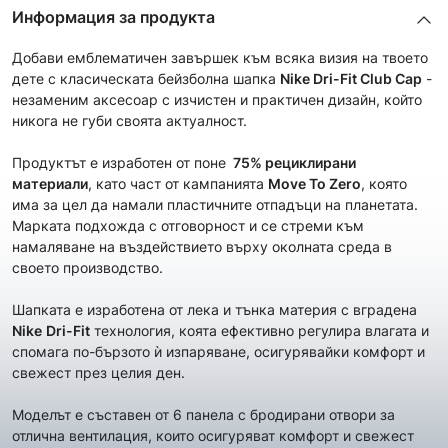
Информация за продукта
Добави емблематичен завършек към всяка визия на твоето
дете с класическата бейзболна шапка
Nike Dri-Fit Club Cap
-
незаменим аксесоар с изчистен и практичен дизайн, който
никога не губи своята актуалност.
Продуктът е изработен от поне
75
% рециклирани
материали
, като част от кампанията
Move To Zero
, която
има за цел да намали пластичните отпадъци на планетата.
Марката подхожда с отговорност и се стреми към
намаляване на въздействието върху околната среда в
своето производство.
Шапката е изработена от лека и тънка материя с вградена
Nike
Dri-Fit
технология, коята ефективно регулира влагата и
спомага по-бързото ѝ изпаряване, осигурявайки комфорт и
свежест през целия ден.
Моделът е съставен от 6 панела с бродирани отвори за
отлична вентилация, които осигуряват комфорт и свежест