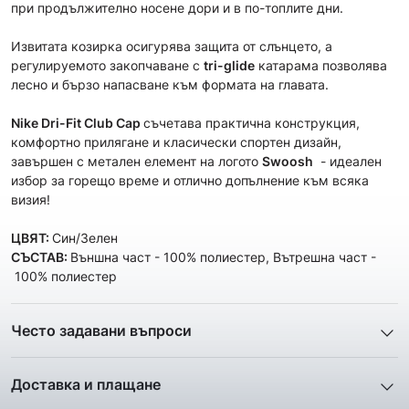
при продължително носене дори и в по-топлите дни.
Извитата козирка осигурява защита от слънцето, а
регулируемото закопчаване с
tri-glide
катарама позволява
лесно и бързо напасване към формата на главата.
Nike Dri-Fit Club Cap
съчетава практична конструкция,
комфортно прилягане и класически спортен дизайн,
завършен с метален елемент на логото
Swoosh
- идеален
избор за горещо време и отлично допълнение към всяка
визия!
ЦВЯТ:
Син/Зелен
СЪСТАВ:
Външна част - 100% полиестер, Вътрешна част -
100% полиестер
Често задавани въпроси
1. Описанието и снимките на продукта, които сте
предоставили в сайта отговарят ли реално на това, което
Доставка и плащане
ще получа?
Ние от ShopSector се стремим към
бързина
и
Всички снимки и цялата информация са внимателно