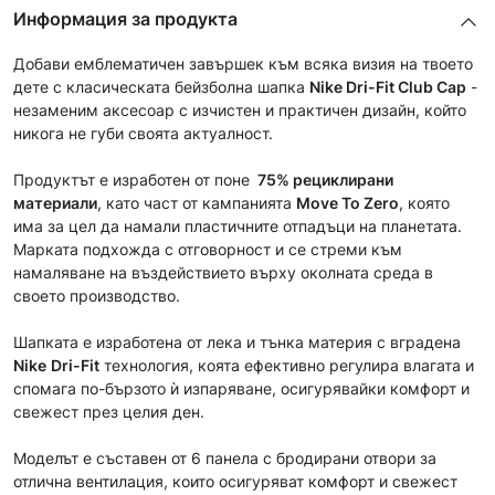
Информация за продукта
Добави емблематичен завършек към всяка визия на твоето
дете с класическата бейзболна шапка
Nike Dri-Fit Club Cap
-
незаменим аксесоар с изчистен и практичен дизайн, който
никога не губи своята актуалност.
Продуктът е изработен от поне
75
% рециклирани
материали
, като част от кампанията
Move To Zero
, която
има за цел да намали пластичните отпадъци на планетата.
Марката подхожда с отговорност и се стреми към
намаляване на въздействието върху околната среда в
своето производство.
Шапката е изработена от лека и тънка материя с вградена
Nike
Dri-Fit
технология, коята ефективно регулира влагата и
спомага по-бързото ѝ изпаряване, осигурявайки комфорт и
свежест през целия ден.
Моделът е съставен от 6 панела с бродирани отвори за
отлична вентилация, които осигуряват комфорт и свежест