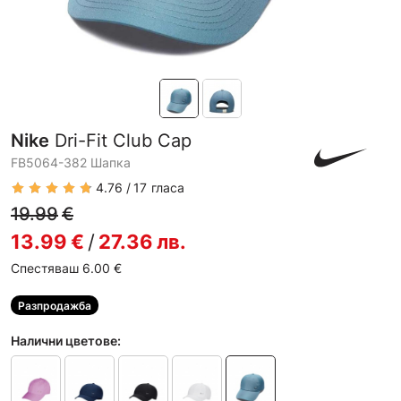
Nike
Dri-Fit Club Cap
FB5064-382 Шапка
4.76
17
гласа
19.99
€
13.99
€
/
27.36
лв.
Спестяваш 6.00
€
Разпродажба
Налични цветове: