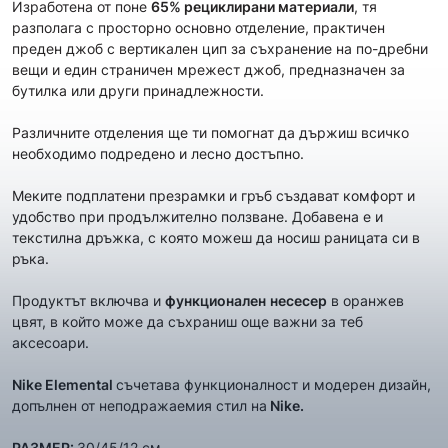
Изработена от поне
65
% рециклирани материали
, тя
разполага с просторно основно отделение, практичен
преден джоб с вертикален цип за съхранение на по-дребни
вещи и един страничен мрежест джоб, предназначен за
бутилка или други принадлежности.
Различните отделения ще ти помогнат да държиш всичко
необходимо подредено и лесно достъпно.
Меките подплатени презрамки и гръб създават комфорт и
удобство при продължително ползване. Добавена е и
текстилна дръжка, с която можеш да носиш раницата си в
ръка.
Продуктът включва и
функционален
несесер
в оранжев
цвят, в който може да съхраниш още важни за теб
аксесоари.
Nike Elemental
съчетава функционалност и модерен дизайн,
допълнен от неподражаемия стил на
Nike.
РАЗМЕР:
30/45/12 см