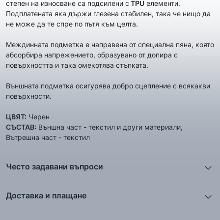
степен на износване са подсилени с
TPU
елементи.
Подплатената яка държи глезена стабилен, така че нищо да
не може да те спре по пътя към целта.
Междинната подметка е направена от специална пяна, която
абсорбира напрежението, образувано от допира с
повърхността и така омекотява стъпката.
Външната подметка осигурява добро сцепление с всякакви
повърхности.
ЦВЯТ:
Черен
СЪСТАВ:
Външна част - текстил и други материали,
Вътрешна част - текстил
Често задавани въпроси
1. Описанието и снимките на продукта, които сте
предоставили в сайта отговарят ли реално на това, което
Доставка и плащане
ще получа?
Ние от ShopSector се стремим към
бързина
и
Всички снимки и цялата информация са внимателно
професионализъм
при доставката на твоите поръчки, затова
подготвени и подбрани с цел Клиента да има възможност да