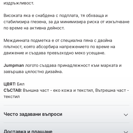
издръжливост.
Високата яка е снабдена с подплата, тя обхваща и
стабилизира глезена, за да минимизира риска от изкълчване
по време на активна дейност.
Междинната подметка е от специална пяна с двойна
плътност, която абсорбира напрежението по време на
движение и създава превъзходно меко усещане.
Jumpman
логото създава принадлежност към марката и
завършва цялостно дизайна.
ЦВЯТ:
Бял
СЪСТАВ:
Външна част - еко кожа и текстил, Вътрешна част -
текстил
Често задавани въпроси
1. Описанието и снимките на продукта, които сте
предоставили в сайта отговарят ли реално на това, което
Доставка и плащане
ще получа?