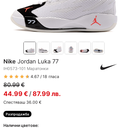
Nike
Jordan Luka 77
IH0573-101 Маратонки
4.67
18
гласа
80.99
€
44.99
€
/
87.99
лв.
Спестяваш 36.00
€
Разпродажба
Налични цветове: