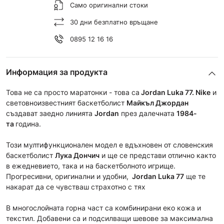
Само оригинални стоки
30 дни безплатно връщане
0895 12 16 16
Информация за продукта
Това не са просто маратонки - това са
Jordan Luka 77.
Nike
и
световноизвестният баскетболист
Майкъл Джордан
създават заедно линията
Jordan
през далечната
1984-
та
година.
Този мултифункционален модел е вдъхновен от словенския
баскетболист
Лука Дончич
и ще се представи отлично както
в ежедневието, така и на баскетболното игрище.
Прогресивни, оригинални и удобни,
Jordan Luka 77
ще те
накарат да се чувстваш страхотно с тях
В многослойната горна част са комбинирани еко кожа и
текстил. Добавени са и подсилващи шевове за максимална