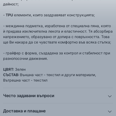
дейност;
-
TPU
елементи, които заздравяват конструкцията;
- междинна подметка, изработена от специална пяна, която
ѝ придава изключителна лекота и еластичност. Тя абсорбира
напрежението, образувано от допира с повръхността. Това
ще Ви накара да се чувствате комфортно във всяка стъпка;
- грайфер с форма, създадена за контрол и стабилност при
разнопосочни движения.
ЦВЯТ:
Зелен
СЪСТАВ:
Външна част - текстил и други материали,
Вътрешна част - текстил
Често задавани въпроси
1. Описанието и снимките на продукта, които сте
предоставили в сайта отговарят ли реално на това, което
Доставка и плащане
ще получа?