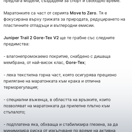
предлага модели, създадени за спорт и свободно време.
Маратонките са част от сериятa
Move to Zero
. Тя е
фокусирана върху грижата за природата, редуцирането на
пластичните отпадъци и въглеродни емисии.
Juniper Trail 2 Gore-Tex
V2
ще те грабне със следните
предимства:
- влагонепромокаемо покритие, снабдено с дишаща
мембрана, от най-висок клас,
Gore-Tex
;
- лекa текстилна горна част, която осигурява прецизно
прилягане на маратонката към крака и отлична
терморегулация;
- специални въженца, в областта на връзките, които
позволяват на маратонката да прилепне плътно към
стъпалото;
- подплатена яка, обхваща и стабилизира глезена, за да
минимизира риска от изкълчване по време на активна