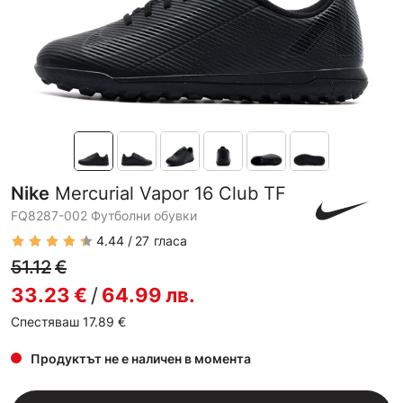
Nike
Mercurial Vapor 16 Club TF
FQ8287-002 Футболни обувки
4.44
27
гласа
51.12
€
33.23
€
/
64.99
лв.
Спестяваш 17.89
€
Продуктът не е наличен в момента