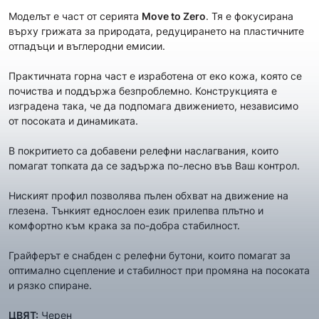
Моделът е част от сериятa
Move to Zero
. Тя е фокусирана
върху грижата за природата, редуцирането на пластичните
отпадъци и въглеродни емисии.
Практичната горна част e изработена от еко кожа, която се
почиства и поддържа безпроблемно. Конструкцията е
изградена така, че да подпомага движението, независимо
от посоката и динамиката.
В покритието са добавени релефни наслагвания, които
помагат топката да се задържа по-лесно във Ваш контрол.
Ниският профил позволява пълен обхват на движение на
глезена. Тънкият еднослоен език прилепва плътно и
комфортно към крака за по-добра стабилност.
Грайферът е снабден с релефни бутони, които помагат за
оптимално сцепление и стабилност при промяна на посоката
и рязко спиране.
ЦВЯТ:
Черен