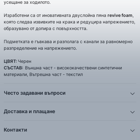
усещане за ходилото.
Изработени са от иновативната двуслойна пяна
revive foam
,
която следва извивките на крака и редуцира напрежението,
образувано от допира с повърхността.
Подметката е гъвкава и разполага с канали за равномерно
разпределение на напрежението.
ЦВЯТ:
Черен
СЪСТАВ:
Външна част - висококачествени синтетични
материали, Вътрешна част - текстил
Често задавани въпроси
1. Описанието и снимките на продукта, които сте
предоставили в сайта отговарят ли реално на това, което
Доставка и плащане
ще получа?
Ние от ShopSector се стремим към
бързина
и
Всички снимки и цялата информация са внимателно
професионализъм
при доставката на твоите поръчки, затова
подготвени и подбрани с цел Клиента да има възможност да
Контакти
използваме услугите на куриерските фирми
„Еконт
добие максимално ясна и точна представа за дадения
Телефон: 0895 12 16 16
Експрес“
,
„Спиди“
и
„BOX NOW“
.
продукт. Ние гарантираме, че снимките и информацията