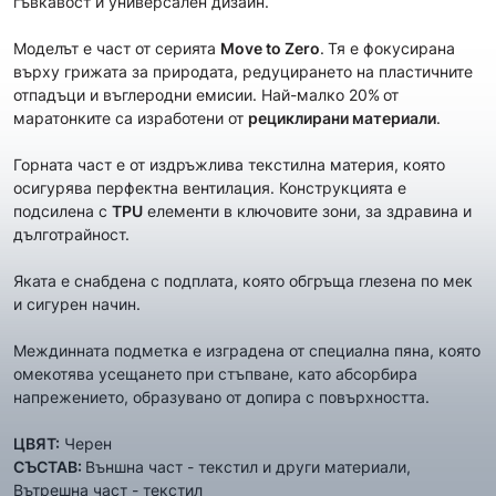
гъвкавост и универсален дизайн.
Моделът е част от сериятa
Move to Zero
.
Тя е фокусирана
върху грижата за природата, редуцирането на пластичните
отпадъци и въглеродни емисии. Най-малко 20%
от
маратонките са изработени от
рециклирани материали
.
Горната част е от издръжлива текстилна материя, която
осигурява перфектна вентилация. Конструкцията е
подсилена с
TPU
елементи в ключовите зони, за здравина и
дълготрайност.
Яката е снабдена с подплата, която обгръща глезена по мек
и сигурен начин.
Междинната подметка е изградена от специална пяна, която
омекотява усещането при стъпване, като абсорбира
напрежението, образувано от допира с повърхността.
ЦВЯТ:
Черен
СЪСТАВ:
Външна част - текстил и други материали,
Вътрешна част - текстил