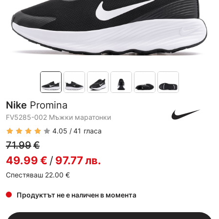
Nike
Promina
FV5285-002 Мъжки маратонки
4.05
41
гласа
71.99
€
49.99
€
/
97.77
лв.
Спестяваш 22.00
€
Продуктът не е наличен в момента