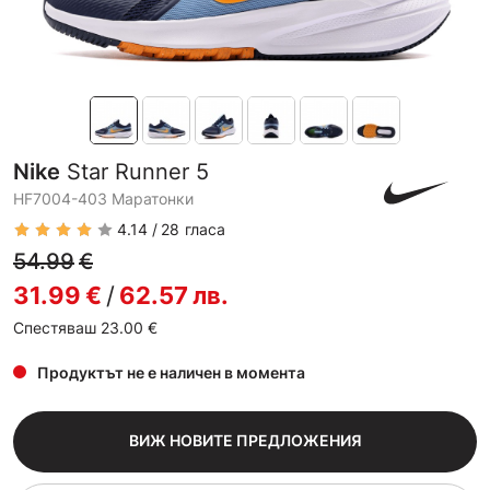
Nike
Star Runner 5
HF7004-403 Маратонки
4.14
28
гласа
54.99
€
31.99
€
/
62.57
лв.
Спестяваш 23.00
€
Продуктът не е наличен в момента
ВИЖ НОВИТЕ ПРЕДЛОЖЕНИЯ