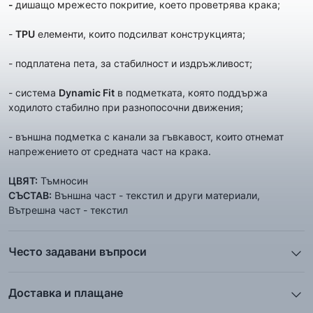
-
дишащo мрежесто покритие, което проветрява крака;
-
TPU
елементи, които подсилват конструкцията;
- подплатена пета, за стабилност и издръжливост;
- система
Dynamic Fit
в подметката, която поддържа
ходилото стабилно при разнопосочни движения;
- външна подметка с канали за гъвкавост, които отнемат
напрежението от средната част на крака.
ЦВЯТ:
Тъмносин
СЪСТАВ:
Външна част - текстил и други материали,
Вътрешна част - текстил
Често задавани въпроси
1. Описанието и снимките на продукта, които сте
предоставили в сайта отговарят ли реално на това, което
Доставка и плащане
ще получа?
Ние от ShopSector се стремим към
бързина
и
Всички снимки и цялата информация са внимателно