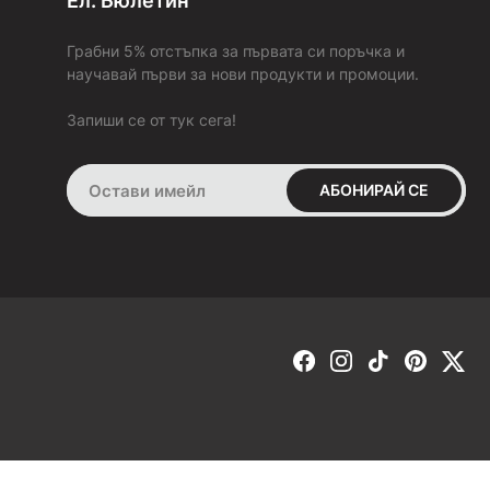
Ел. Бюлетин
да го върна или заменя с друг?
За да бъдем максимално коректни, изпращаме всички
Грабни 5% отстъпка за първата си поръчка и
поръчки с опция
„Преглед и тест“ преди плащане
(с
научавай първи за нови продукти и промоции.
изключение на поръчките с „BOX NOW“). Това ти дава
възможност да пробваш и да добиеш по-ясна представа за
Запиши се от тук сега!
продукта в момента на получаването му. В случай че не ти
стане или не ти хареса, можеш да го върнеш веднага на
куриера.
АБОНИРАЙ СЕ
Ако си заплатил поръчката си:
В срок от 30 дни имаш право да върнеш или замениш това,
което си поръчал, но само ако е в състоянието, в което си
го получил от нас. Продуктът да не е носен навън, а само
пробван в домашни условия и оригиналната опаковка и
етикетите да не са отстранени. Ако тези условия са
спазени, веднага след като получим продукта обратно от
теб, ще направим замяна за друг размер или ще ти
възстановим пълната сума, която си заплатил за него.
ЗАМЯНА -
ако искаш да направиш замяна, попълни
формата, която се намира в секция „ЗАМЯНА ИЛИ
ВРЪЩАНЕ“. Избери опция „Замяна“. Замяна е възможна