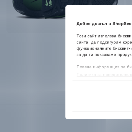
Добре дошъл в ShopSect
Този сайт използва бискв
сайта, да подсигурим кор
функционалните бисквитк
за да ти показваме продук
Повече информация за би
Политика за поверителнос
бисквитките, можеш да го