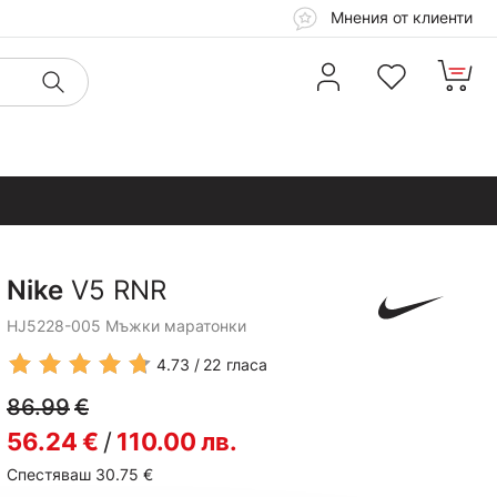
Мнения от клиенти
Nike
V5 RNR
HJ5228-005 Мъжки маратонки
4.73
22
гласа
86.99
€
56.24
€
/
110.00
лв.
Спестяваш 30.75
€