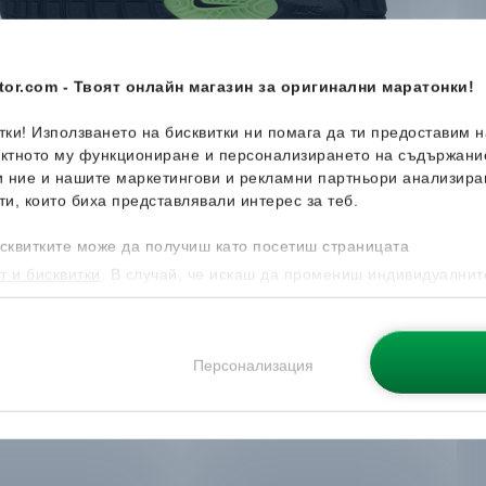
or.com - Твоят онлайн магазин за оригинални маратонки!
итки! Използването на бисквитки ни помага да ти предоставим 
ектното му функциониране и персонализирането на съдържани
и ние и нашите маркетингови и рекламни партньори анализира
ти, които биха представлявали интерес за теб.
сквитките може да получиш като посетиш страницата
т и бисквитки
. В случай, че искаш да промениш индивидуалнит
 направиш от опцията за Персонализация.
Персонализация