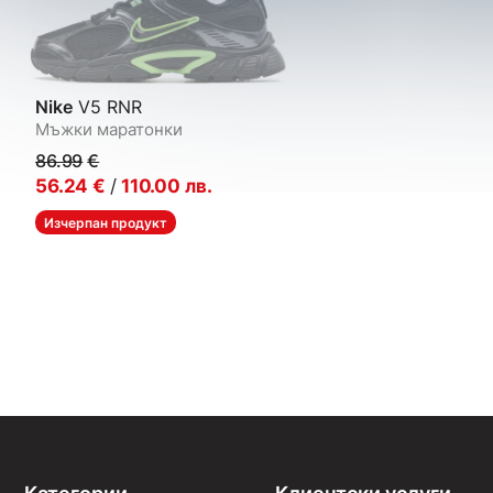
Nike
V5 RNR
Мъжки маратонки
86.99
€
56.24
€
/
110.00
лв.
Изчерпан продукт