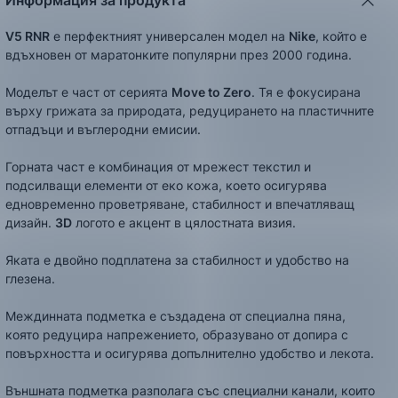
Информация за продукта
V5 RNR
e перфектният универсален модел на
Nike
, който е
вдъхновен от маратонките популярни през 2000 година.
Моделът е част от сериятa
Move to Zero
. Тя е фокусирана
върху грижата за природата, редуцирането на пластичните
отпадъци и въглеродни емисии.
Горната част е комбинация от мрежест текстил и
подсилващи елементи от еко кожа, което осигурява
едновременно проветряване, стабилност и впечатляващ
дизайн.
3D
логото е акцент в цялостната визия.
Яката е двойно подплатена за стабилност и удобство на
глезена.
Междинната подметка е създадена от специална пяна,
която редуцира напрежението, образувано от допира с
повърхността и осигурява допълнително удобство и лекота.
Външната подметка разполагa със специални канали, които