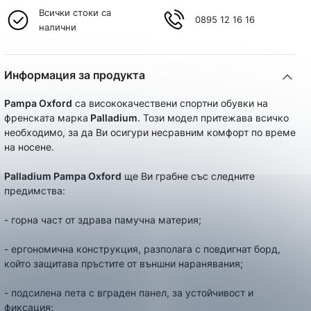
Всички стоки са
0895 12 16 16
налични
Информация за продукта
Pampa Oxford
са висококачествени спортни обувки на
френската марка
Palladium
. Този модел притежава всичко
необходимо, за да Ви осигури несравним комфорт по време
на носене.
Palladium Pampa Oxford
ще Ви грабне със следните
предимства:
- горна част от здрава памучна материя;
- ергономична конструкция, разполага с повдигнат борд,
който защитава пръстите от външни наранявания;
- подсилена пета с вграден панел, за устойчивост и
фиксация;