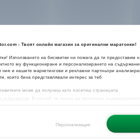
-42%
-14%
Н
or.com - Твоят онлайн магазин за оригинални маратонки!
итки! Използването на бисквитки ни помага да ти предоставим 
ектното му функциониране и персонализирането на съдържани
и ние и нашите маркетингови и рекламни партньори анализира
ти, които биха представлявали интерес за теб.
сквитките може да получиш като посетиш страницата
т и бисквитки
. В случай, че искаш да промениш индивидуалнит
 направиш от опцията за Персонализация.
Pepe Jeans
Marlon Metal
adidas
Te
вки
Дамски спортни обувки
Дамски с
Персонализация
102.25
€
79.99
€
.
58.99
€
/
115.37
лв.
68.99
€