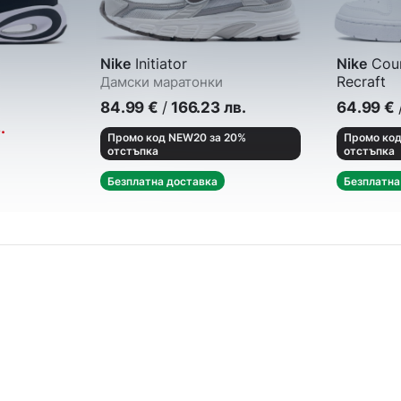
Nike
Initiator
Nike
Cour
Recraft
Дамски маратонки
Кецове
84.99
€
/
166.23
лв.
64.99
€
.
Промо код NEW20 за 20%
Промо код
отстъпка
отстъпка
Безплатна доставка
Безплатна