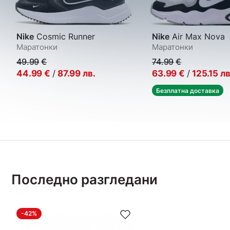
Nike
Cosmic Runner
Nike
Air Max Nova
Маратонки
Маратонки
49.99
€
74.99
€
44.99
€
/
87.99
лв.
63.99
€
/
125.15
лв
Безплатна доставка
Последно разгледани
-42%