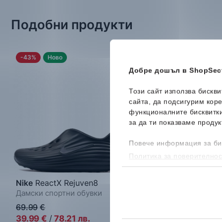
Подобни продукти
-43%
Ново
-51%
Добре дошъл в ShopSect
Този сайт използва бискв
сайта, да подсигурим кор
функционалните бисквитк
за да ти показваме продук
Повече информация за би
Политика за поверителнос
бисквитките, можеш да го
Nike
ReactX Rejuven8
Guess
Moxea
Дамски спортни обувки
Дамски спортни обу
69.99
€
122.99
€
39.99
€
/
78.21
лв.
59.99
€
/
117.33
лв