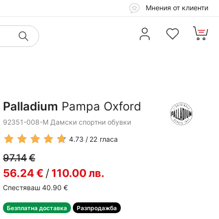
Мнения от клиенти
Palladium
Pampa Oxford
92351-008-M Дамски спортни обувки
4.73
22
гласа
97.14
€
56.24
€
/
110.00
лв.
Спестяваш 40.90
€
Безплатна доставка
Разпродажба