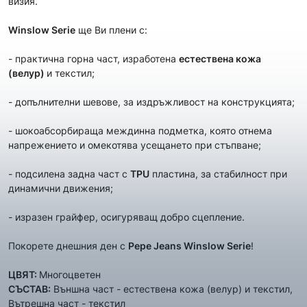
визия.
Winslow Serie
ще Ви плени с:
- практична горна част, изработена
естествена кожа
(велур)
и текстил;
- допълнителни шевове, за издръжливост на конструкцията;
- шокоабсорбираща междинна подметка, която отнема
напрежението и омекотява усещането при стъпване;
- подсилена задна част с
TPU
пластина, за стабилност при
динамични движения;
- изразен грайфер, осигуряващ добро сцепление.
Покорете днешния ден с
Pepe Jeans
Winslow Serie
!
ЦВЯТ:
Многоцветен
СЪСТАВ:
Външна част - естествена кожа (велур) и текстил,
Вътрешна част - текстил