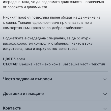
изградена така, че да подпомага движението, независимо
от посоката и динамиката.
Ниският профил позволява пълен обхват на движение на
глезена. Тънкият еднослоен език прилепва плътно и
комфортно към крака за по-добра стабилност.
Подметката е създадена специално, за да осигури
високоскоростен контрол и стабилност както върху
изкуствена, така и върху естествена трева.
ЦВЯТ:
Черен
СЪСТАВ:
Външна част - еко кожа, Вътрешна част - текстил
Често задавани въпроси
1. Описанието и снимките на продукта, които сте
предоставили в сайта отговарят ли реално на това, което
Доставка и плащане
ще получа?
Ние от ShopSector се стремим към
бързина
и
Всички снимки и цялата информация са внимателно
професионализъм
при доставката на твоите поръчки, затова
подготвени и подбрани с цел Клиента да има възможност да
Контакти
използваме услугите на куриерските фирми
„Еконт
добие максимално ясна и точна представа за дадения