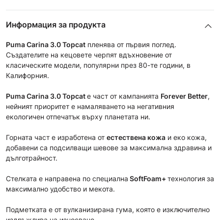
Информация за продукта
Puma Carina 3.0
Topcat
пленява от първия поглед.
Създателите на кецовете черпят вдъхновение от
класическите модели, популярни през 80-те години, в
Калифорния.
Puma Carina 3.0
Topcat
е част от кампанията
Forever Better
,
нейният приоритет е намаляването на негативния
екологичен отпечатък върху планетата ни.
Горната част е изработена от
естествена кожа
и еко кожа,
добавени са подсилващи шевове за максимална здравина и
дълготрайност.
Стелката е направена по специална
SoftFoam+
технология
за
максимално удобство и мекота.
Подметката е от вулканизирана гума, която е изключително
издръжлива на износване.