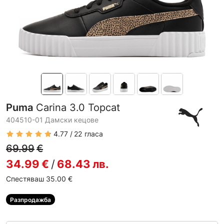
Puma
Carina 3.0 Topcat
404510-01 Дамски кецове
4.77
22
гласа
69.99
€
34.99
€
/
68.43
лв.
Спестяваш 35.00
€
Разпродажба