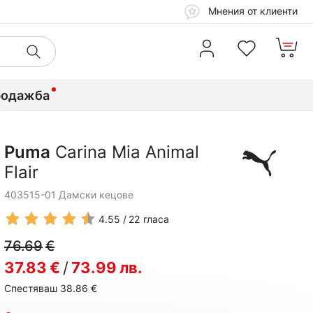
Мнения от клиенти
родажба
Puma
Carina Mia Animal
Flair
403515-01 Дамски кецове
4.55
22
гласа
76.69
€
37.83
€
/
73.99
лв.
Спестяваш 38.86
€