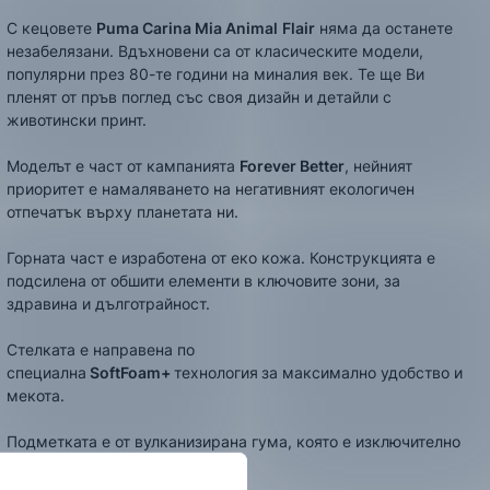
С кецовете
Puma Carina Mia Animal
Flair
няма да останете
незабелязани. Вдъхновени са от класическите модели,
популярни през 80-те години на миналия век. Те ще Ви
пленят от пръв поглед със своя дизайн и детайли с
животински принт.
Mоделът е част от кампанията
Forever Better
, нейният
приоритет е намаляването на негативният екологичен
отпечатък върху планетата ни.
Горната част е изработена от еко кожа. Конструкцията е
подсилена от обшити елементи в ключовите зони, за
здравина и дълготрайност.
Стелката е направена по
специална
SoftFoam+
технология
за максимално удобство и
мекота.
Подметката е от вулканизирана гума, която е изключително
издръжлива на износване.