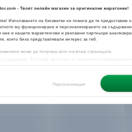
or.com - Твоят онлайн магазин за оригинални маратонки!
итки! Използването на бисквитки ни помага да ти предоставим 
ектното му функциониране и персонализирането на съдържани
и ние и нашите маркетингови и рекламни партньори анализира
ти, които биха представлявали интерес за теб.
сквитките може да получиш като посетиш страницата
т и бисквитки
. В случай, че искаш да промениш индивидуалнит
 направиш от опцията за Персонализация.
Персонализация