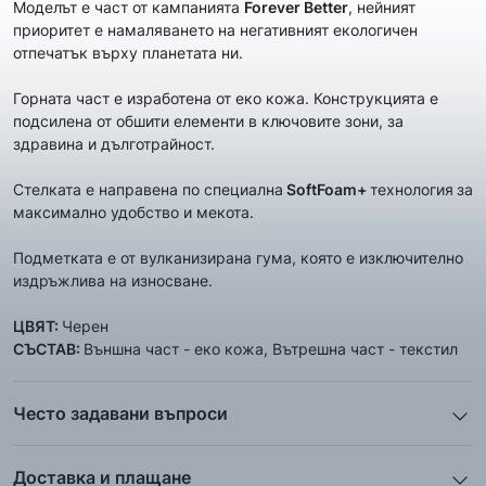
Mоделът е част от кампанията
Forever Better
, нейният
приоритет е намаляването на негативният екологичен
отпечатък върху планетата ни.
Горната част е изработена от еко кожа. Конструкцията е
подсилена от обшити елементи в ключовите зони, за
здравина и дълготрайност.
Стелката е направена по специална
SoftFoam+
технология
за
максимално удобство и мекота.
Подметката е от вулканизирана гума, която е изключително
издръжлива на износване.
ЦВЯТ:
Черен
СЪСТАВ:
Външна част - еко кожа, Вътрешна част - текстил
Често задавани въпроси
1. Описанието и снимките на продукта, които сте
предоставили в сайта отговарят ли реално на това, което
Доставка и плащане
ще получа?