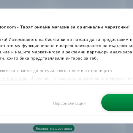
-45%
-41%
or.com - Твоят онлайн магазин за оригинални маратонки!
итки! Използването на бисквитки ни помага да ти предоставим 
ектното му функциониране и персонализирането на съдържани
и ние и нашите маркетингови и рекламни партньори анализира
ти, които биха представлявали интерес за теб.
сквитките може да получиш като посетиш страницата
т и бисквитки
. В случай, че искаш да промениш индивидуалнит
 направиш от опцията за Персонализация.
lor All
Guess
Miram6
adidas
Ur
Дамски кецове
Дамски к
Персонализация
104.99
€
49.99
€
.
57.99
€
/
113.42
лв.
29.65
€
/
Безплатна доставка