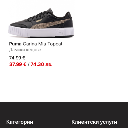
Puma
Carina Mia Topcat
Дамски кецове
74.99
€
37.99
€
/
74.30
лв.
Категории
Клиентски услуги