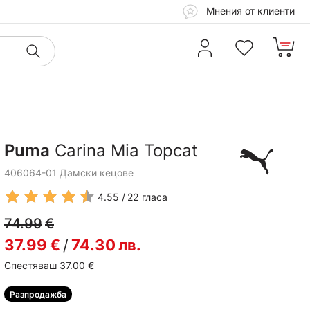
Мнения от клиенти
Puma
Carina Mia Topcat
406064-01 Дамски кецове
4.55
22
гласа
74.99
€
37.99
€
/
74.30
лв.
Спестяваш 37.00
€
Разпродажба