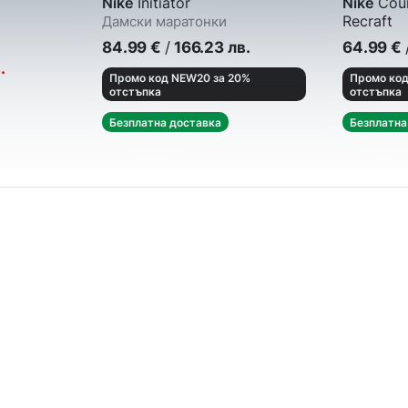
Nike
Initiator
Nike
Cour
Recraft
Дамски маратонки
Кецове
84.99
€
/
166.23
лв.
64.99
€
.
Промо код NEW20 за 20%
Промо код
отстъпка
отстъпка
Безплатна доставка
Безплатна