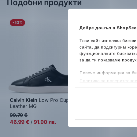
Подобни продукти
-53%
-36%
Ново
Добре дошъл в ShopSect
Този сайт използва бискв
сайта, да подсигурим кор
функционалните бисквитк
за да ти показваме продук
Повече информация за би
Политика за поверителнос
бисквитките, можеш да го
Calvin Klein
Low Pro Cups
Converse
Chuck Tay
Leather MG
Star Madison OX
Дамски кецове
Дамски кецове
99.70
€
55.99
€
46.99
€
/
91.90
лв.
35.99
€
/
70.39
лв