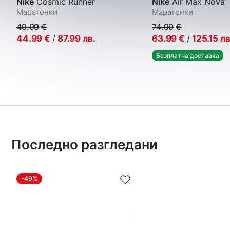
Nike
Cosmic Runner
Nike
Air Max Nova
Маратонки
Маратонки
49.99
€
74.99
€
44.99
€
/
87.99
лв.
63.99
€
/
125.15
лв
Безплатна доставка
Последно разгледани
-49%