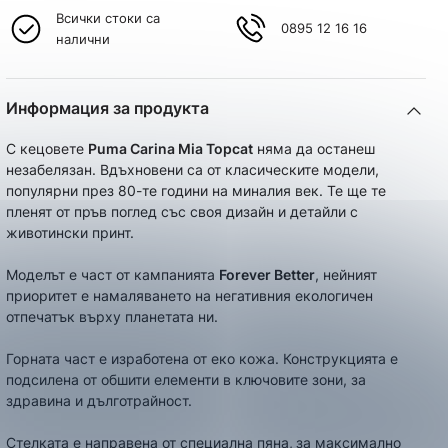
Всички стоки са
0895 12 16 16
налични
Информация за продукта
С кецовете
Puma Carina Mia Topcat
няма да останеш
незабелязан. Вдъхновени са от класическите модели,
популярни през 80-те години на миналия век. Те ще те
пленят от пръв поглед със своя дизайн и детайли с
животински принт.
Mоделът е част от кампанията
Forever Better
, нейният
приоритет е намаляването на негативния екологичен
отпечатък върху планетата ни.
Горната част е изработена от еко кожа. Конструкцията е
подсилена от обшити елементи в ключовите зони, за
здравина и дълготрайност.
Стелката е направена от специална пяна,
за максимално