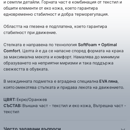
и семпли детайли. Горната част е комбинация от текстил и
обшити елементи от еко кожа, което гарантира
едновременно стабилност и добра терморегулация.
Областта на глезена е подплатена, което гарантира
стабилност при движение.
Стелката е направена по технология
SoftFoam + Optimal
Comfort
. Целта ѝ е да се напасне според формата на крака
за максимална мекота и комфорт. Намалява до минимум
образуването на неприятни миризми и така поддържа
свежестта в обувката.
В междинната подметка е вградена специална
EVA пяна
,
която
омекотява стъпката и придава лекота на движението.
ЦВЯТ:
Екрю/Оранжев
СЪСТАВ:
Външна част - текстил и еко кожа, Вътрешна част -
текстил
Често задавани въпроси