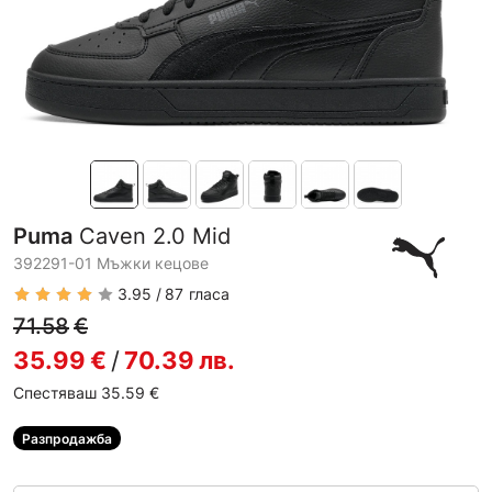
Puma
Caven 2.0 Mid
392291-01 Мъжки кецове
3.95
87
гласа
71.58
€
35.99
€
/
70.39
лв.
Спестяваш 35.59
€
Разпродажба