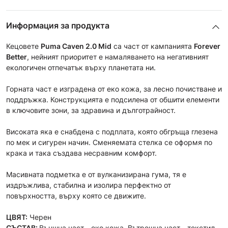
Информация за продукта
Кецовете
Puma
Caven 2.0
Mid
са част от кампанията
Forever
Better
, нейният приоритет е намаляването на негативният
екологичен отпечатък върху планетата ни.
Горната част е изградена от еко кожа, за лесно почистване и
поддръжка. Конструкцията е подсилена от обшити елементи
в ключовите зони, за здравина и дълготрайност.
Високата яка е снабдена с подплата, която обгръща глезена
по мек и сигурен начин. Сменяемата стелка се оформя по
крака и така създава несравним комфорт.
Mасивната подметка е от вулканизирана гума, тя е
издръжлива, стабилна и изолира перфектно от
повърхността, върху която се движите.
ЦВЯТ:
Черен
СЪСТАВ:
Външна част - еко кожа, Вътрешна част - текстил