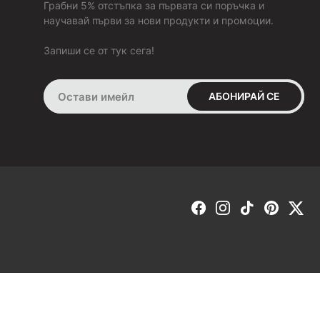
Грабни 5% отстъпка за първата си поръчка и
изключение на поръчките с „BOX NOW“). Това ти дава
научавай първи за нови продукти и промоции.
възможност да пробваш и да добиеш по-ясна представа за
продукта в момента на получаването му. В случай че не ти
Запиши се от тук сега!
стане или не ти хареса, можеш да го върнеш веднага на
куриера.
Ако си заплатил поръчката си:
В срок от 30 дни имаш право да върнеш или замениш това,
АБОНИРАЙ СЕ
което си поръчал, но само ако е в състоянието, в което си
го получил от нас. Продуктът да не е носен навън, а само
пробван в домашни условия и оригиналната опаковка и
етикетите да не са отстранени. Ако тези условия са
спазени, веднага след като получим продукта обратно от
теб, ще направим замяна за друг размер или ще ти
възстановим пълната сума, която си заплатил за него.
ЗАМЯНА -
ако искаш да направиш замяна, попълни
формата, която се намира в секция „ЗАМЯНА ИЛИ
ВРЪЩАНЕ“. Избери опция „Замяна“. Замяна е възможна
само за друг размер от същия модел.
След попълване на формата ще получиш номер на
товарителница, с който да изпратиш обувките обратно към
Онлайн магазин от
RIZN