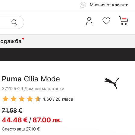
Мнения от клиенти
родажба
Puma
Cilia Mode
371125-29 Дамски маратонки
4.60
20
гласа
71.58
€
44.48
€
/
87.00
лв.
Спестяваш 27.10
€