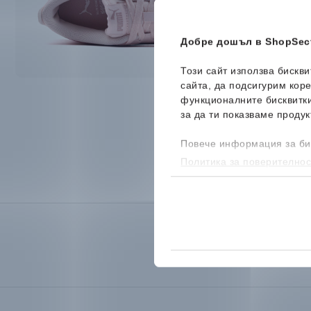
Добре дошъл в ShopSect
Този сайт използва бискв
сайта, да подсигурим кор
функционалните бисквитк
за да ти показваме продук
Повече информация за би
Политика за поверителнос
бисквитките, можеш да го