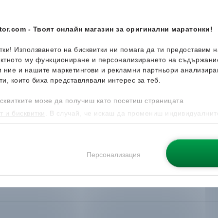
or.com - Твоят онлайн магазин за оригинални маратонки!
итки! Използването на бисквитки ни помага да ти предоставим 
ектното му функциониране и персонализирането на съдържани
и ние и нашите маркетингови и рекламни партньори анализира
ти, които биха представлявали интерес за теб.
сквитките може да получиш като посетиш страницата
т и бисквитки
. В случай, че искаш да промениш индивидуалнит
 направиш от опцията за Персонализация.
Персонализация