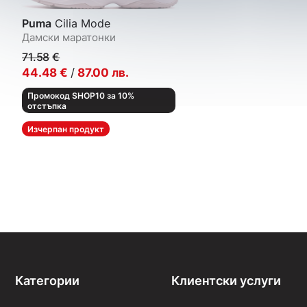
Puma
Cilia Mode
Дамски маратонки
71.58
€
44.48
€
/
87.00
лв.
Промокод SHOP10 за 10%
отстъпка
Изчерпан продукт
Категории
Клиентски услуги