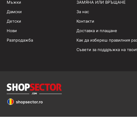
Мъжки
ЗАМЯНА ИЛИ ВРЪЩАНЕ
Дамски
За нас
Детски
Контакти
Нови
Доставка и плащане
Разпродажба
Как да избереш правилния ра
Съвети за поддръжка на твои
shopsector.ro
Обявените цени са в евро (€). Всички права запазени 2026 ©