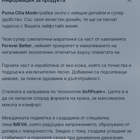
Информация за продукта
Puma Cilia Mode
грабва окото с изящни детайли и супер
удобство. Със своя изчистен дизайн, те ще си паснат
чудесно с Вашата лайфстайл визия.
Тези супер симпатични маратонки са част от кампанията
Forever Better
, нейният приоритет е намаляването на
негативният екологичен отпечатък върху планетата ни.
Горната част е изработена от еко кожа, която се почиства и
поддържа изключително лесно. Добавени са подсилващи
шевове, за повече здравина и дълготрайност.
Стелката е направена по технология
SoftFoam+
. Целта ѝ е
да се напасне според формата на крака, за максимална
мекота и комфорт.
Междинната подметка е създадена от специална
пяна
IMEVA
, която редуцира напрежението, образувано от
допира с повърхността. Заедно с това, създава усещане за
стабилност и подкрепя свода при динамични движения.