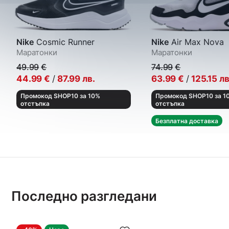
Nike
Cosmic Runner
Nike
Air Max Nova
Маратонки
Маратонки
49.99
€
74.99
€
44.99
€
/
87.99
лв.
63.99
€
/
125.15
лв
Промокод SHOP10 за 10%
Промокод SHOP10 за 1
отстъпка
отстъпка
Безплатна доставка
Последно разгледани