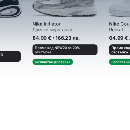
Nike
Initiator
Nike
Cour
Recraft
Дамски маратонки
Кецове
84.99
€
/
166.23
лв.
64.99
€
.
Промо код NEW20 за 20%
Промо код
отстъпка
отстъпка
0%
Безплатна доставка
Безплатна