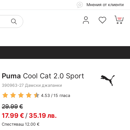
Мнения от клиенти
Puma
Cool Cat 2.0 Sport
390963-27 Дамски джапанки
4.53
15
гласа
29.99
€
17.99
€
/
35.19
лв.
Спестяваш 12.00
€