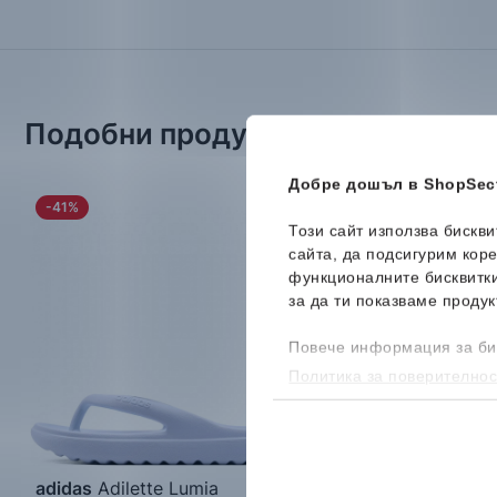
Подобни продукти
Добре дошъл в ShopSect
-41%
-52%
Този сайт използва бискв
сайта, да подсигурим кор
функционалните бисквитк
за да ти показваме продук
Повече информация за би
Политика за поверителнос
бисквитките, можеш да го
adidas
Adilette Lumia
GAP
Murphy