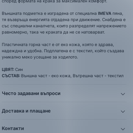
според формата на крака за максимален комфорт.
Външната подметка e изградена от специална
IMEVA
пяна,
тя възвръща енергията отдадена при движение. Снабдена е
със специални каналчета, които разпределят напрежението
равномерно, така че краката да не се натоварват.
Пластичната горна част е от еко кожа, която е здрава,
надеждна и удобна. Подплатена е с текстил, който създава
уникално меко усещане за ходилото.
ЦВЯТ:
Син
СЪСТАВ:
Външна част - еко кожа, Вътрешна част - текстил
Често задавани въпроси
1. Описанието и снимките на продукта, които сте
предоставили в сайта отговарят ли реално на това, което
Доставка и плащане
ще получа?
Ние от ShopSector се стремим към
бързина
и
Всички снимки и цялата информация са внимателно
професионализъм
при доставката на твоите поръчки,
подготвени и подбрани с цел Клиента да има възможност
Контакти
затова използваме услугите на куриерските фирми
„Еконт
да добие максимално ясна и точна представа за дадения