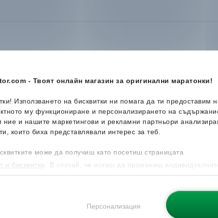
or.com - Твоят онлайн магазин за оригинални маратонки!
-36%
-44%
итки! Използването на бисквитки ни помага да ти предоставим 
ектното му функциониране и персонализирането на съдържани
и ние и нашите маркетингови и рекламни партньори анализира
ти, които биха представлявали интерес за теб.
сквитките може да получиш като посетиш страницата
т и бисквитки
. В случай, че искаш да промениш индивидуалнит
 направиш от опцията за Персонализация.
Персонализация
Tommy Hilfiger
Tjw Logo Flip
Tommy Hi