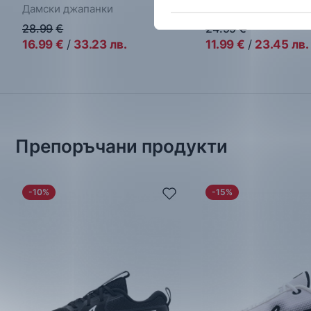
Дамски джапанки
Дамски джапанки
28.99
€
24.99
€
16.99
€
/
33.23
лв.
11.99
€
/
23.45
лв.
Препоръчани продукти
-10%
-15%