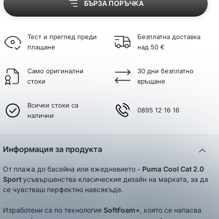
БЪРЗА ПОРЪЧКА
Тест и преглед преди
Безплатна доставка
плащане
над 50 €
Само оригинални
30 дни безплатно
стоки
връщане
Всички стоки са
0895 12 16 16
налични
Информация за продукта
От плажа до басейна или ежедневието -
Puma
Cool Cat 2.0
Sport
усъвършенства класическия дизайн на марката, за да
се чувстваш перфектно навсякъде.
Изработени са по технология
SoftFoam+
, която се напасва