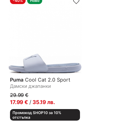
-40%
Ново
Puma
Cool Cat 2.0 Sport
Дамски джапанки
29.99
€
17.99
€
/
35.19
лв.
Промокод SHOP10 за 10%
отстъпка