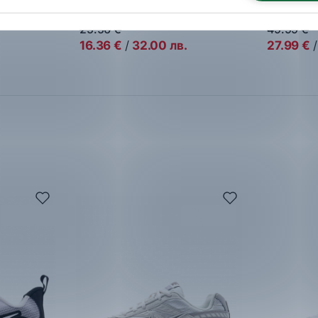
Flop
Дамски д
Дамски джапанки
25.56
€
49.99
€
16.36
€
/
32.00
лв.
27.99
€
/