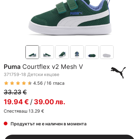
Puma
Courtflex v2 Mesh V
371759-18 Детски кецове
4.56
16
гласа
33.23
€
19.94
€
/
39.00
лв.
Спестяваш 13.29
€
Продуктът не е наличен в момента