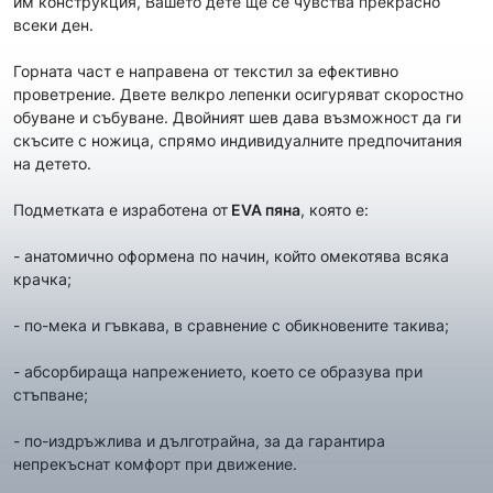
им конструкция, Вашето дете ще се чувства прекрасно
всеки ден.
Горната част е направена от текстил за ефективно
проветрение. Двете велкро лепенки осигуряват скоростно
обуване и събуване. Двойният шев дава възможност да ги
скъсите с ножица, спрямо индивидуалните предпочитания
на детето.
Подметката e изработенa от
EVA пяна
, която е:
- анатомично оформена по начин, който oмекотява всяка
крачка;
- по-мека и гъвкава, в сравнение с обикновените такива;
- абсорбираща напрежението, което се образува при
стъпване;
- по-издръжлива и дълготрайна, за да гарантира
непрекъснат комфорт при движение.