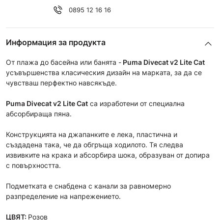
0895 12 16 16
Информация за продукта
От плажа до басейна или банята -
Puma Divecat v2 Lite Cat
усъвършенства класическия дизайн на марката, за да се
чувстваш перфектно навсякъде.
Puma Divecat v2 Lite Cat
са изработени от специална
абсорбираща пяна.
Конструкцията на джапанките е лека, пластична и
създадена така, че да обгръща ходилото. Тя следва
извивките на крака и абсорбира шока, образуван от допира
с повърхността.
Подметката е снабдена с канали за равномерно
разпределение на напрежението.
ЦВЯТ:
Розов