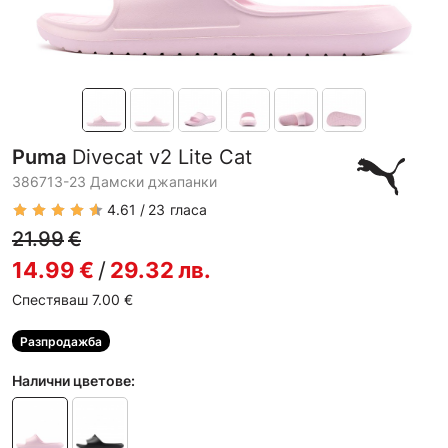
Puma
Divecat v2 Lite Cat
386713-23 Дамски джапанки
4.61
23
гласа
21.99
€
14.99
€
/
29.32
лв.
Спестяваш 7.00
€
Разпродажба
Налични цветове: